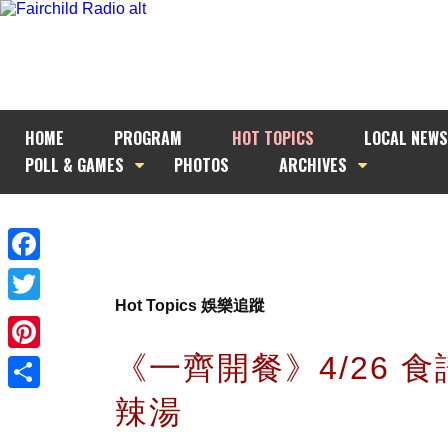
HOME
PROGRAM
HOT TOPICS
LOCAL NEWS
POLL & GAMES
PHOTOS
ARCHIVES
Facebook
Hot Topics 娛樂追蹤
Twitter
《一齊開餐》4/26 食譜
Pinterest
辣湯
Share