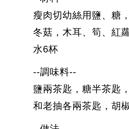
瘦肉切幼絲用鹽、糖
冬菇，木耳、筍、紅
水6杯
--調味料--
鹽兩茶匙，糖半茶匙
和老抽各兩茶匙，胡
--做法--