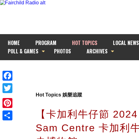
HOME
PROGRAM
HOT TOPICS
LOCAL NEWS
POLL & GAMES
PHOTOS
ARCHIVES
Facebook
Hot Topics 娛樂追蹤
Twitter
【卡加利牛仔節 202
Pinterest
Sam Centre 卡加
Share