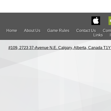
Home
About Us
Game Rules
Contact Us
Com
Links
#109, 2723 37-Avenue N.E. Calgary, Alberta, Canada T1