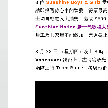
8 位
Sunshine Boyz & Girlz
當
請即投選你心中的摯愛，得票最高
士均自動進入大抽獎，贏取 $500 
Sunshine Nation 新一代歌唱
員工及其家屬不能參加。票選截止日期
8 月 22 日 （星期四）晚上 8 時
Vancouver
舞台上，盡情綻放光
兩隊進行 Team Battle，考驗