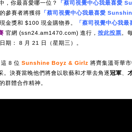
中，你最喜愛哪一位？
「蔡司視覺中心我最喜愛 Sun
的參賽者將獲得
「蔡司視覺中心我最喜愛 Sunshin
現金獎和 $100 現金購物券。
「蔡司視覺中心我最喜愛
大賽
官網 (ssn24.am1470.com) 進行，
按此投票
。每
： 8 月 21 日（星期三）。
，這 8 位
Sunshine Boyz & Girlz
將齊集溫哥華市
采。決賽當晚他們將會以歌藝和才華去角逐
冠軍
、
他們的群體合作精神。