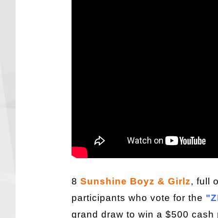
8
Sunshine Boyz & Girlz
, full
participants who vote for the
"Z
grand draw to win a $500 cash