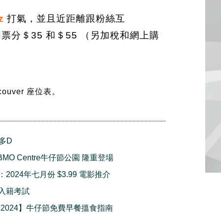
z
打氣，並且近距離跟粉絲互
票分＄35 和＄55 （另加稅和網上購
ancouver 座位表。
多D
BMO Centre牛仔節公園 隆重登場
：2024年七月份 $3.99 電影推介
擬入籍考試
 2024】牛仔節免費早餐搵食指南