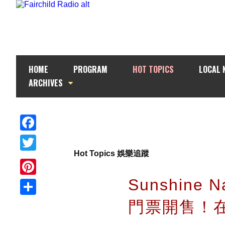
HOME
PROGRAM
HOT TOPICS
LOCAL 
ARCHIVES
Facebook
Hot Topics 娛樂追蹤
Twitter
Sunshine
Pinterest
門票開售！
Share