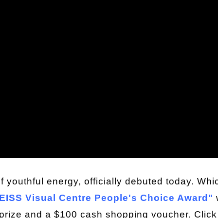
 of youthful energy, officially debuted today. Whi
EISS Visual Centre People's Choice Award"
 prize and a $100 cash shopping voucher. Clic