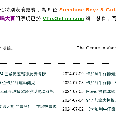
任特別表演嘉賓，為 8 位
Sunshine Boyz & Girl
代歌唱大賽
門票現已於
VTixOnline.com
網上發售，門
ver 場館。
The Centre in V
2024 巴黎奧運報導及獎牌榜
2024-07-09
卡加利牛仔節知
15 位卡加利運動健兒
2024-07-08
卡加利牛仔節 - 
n dessert 全球最乾燥沙漠驚現鮮艷
2024-07-05
Movie 提你睇戲
2024-07-04
947 加拿大模
 新一代歌唱大賽 門票開售！在線投票現
2024-07-02
【卡加利牛仔節