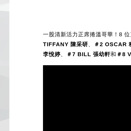
一股清新活力正席捲溫哥華！8 
TIFFANY 陳采研
、
＃2 OSCAR
李悅婷
、
＃7 BILL 張幼軒
和
＃8 