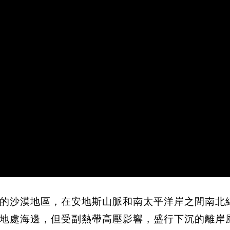
的沙漠地區，在安地斯山脈和南太平洋岸之間南北綿延約
地處海邊，但受副熱帶高壓影響，盛行下沉的離岸