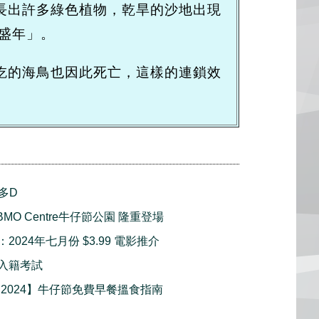
長出許多綠色植物，乾旱的沙地出現
盛年」。
吃的海鳥也因此死亡，這樣的連鎖效
多D
BMO Centre牛仔節公園 隆重登場
：2024年七月份 $3.99 電影推介
擬入籍考試
 2024】牛仔節免費早餐搵食指南