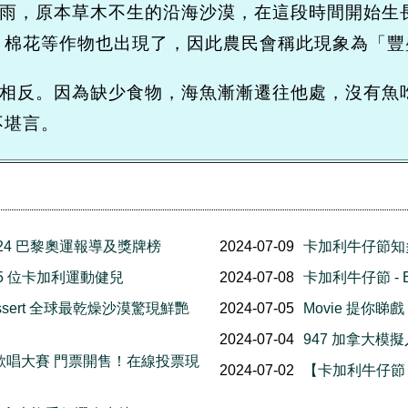
降雨，原本草木不生的沿海沙漠，在這段時間開始生
、棉花等作物也出現了，因此農民會稱此現象為「豐
恰相反。因為缺少食物，海魚漸漸遷往他處，沒有魚
不堪言。
2024 巴黎奧運報導及獎牌榜
2024-07-09
卡加利牛仔節知
15 位卡加利運動健兒
2024-07-08
卡加利牛仔節 - 
n dessert 全球最乾燥沙漠驚現鮮艷
2024-07-05
Movie 提你睇戲
2024-07-04
947 加拿大模
 新一代歌唱大賽 門票開售！在線投票現
2024-07-02
【卡加利牛仔節