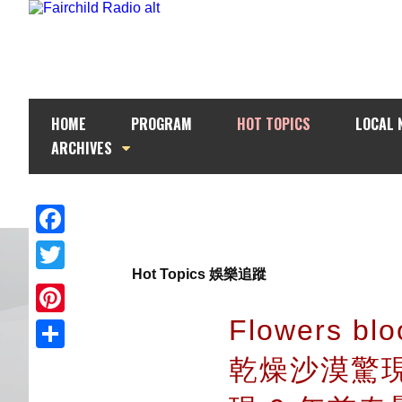
HOME
PROGRAM
HOT TOPICS
LOCAL 
ARCHIVES
Facebook
Hot Topics 娛樂追蹤
Twitter
Flowers bl
Pinterest
乾燥沙漠驚
Share