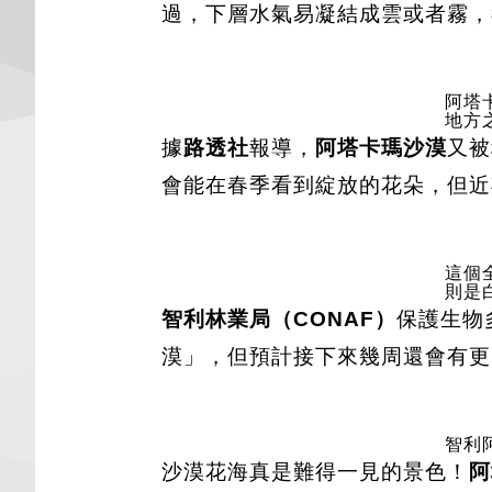
過，下層水氣易凝結成雲或者霧，
阿塔
地方之一
據
路透社
報導，
阿塔卡瑪沙漠
又被
會能在春季看到綻放的花朵，但近
這個
則是白花
智利林業局（CONAF）
保護生物
漠」，但預計接下來幾周還會有更
智利阿
沙漠花海真是難得一見的景色！
阿