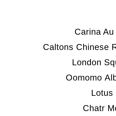
Carina 
Caltons Chines
London Squ
Oomomo A
Lotu
Chatr 