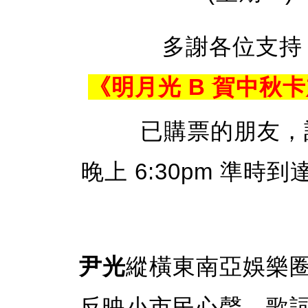
多謝各位支持
《明月光 B 賀中秋
已購票的朋友，
晚上 6:30pm 準
尹光
縱橫東南亞娛樂圈
反映小市民心聲，歌