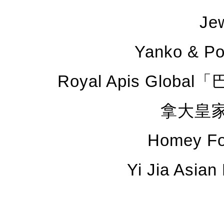
Jew
Yanko & 
Royal Apis Gl
拿大皇
Homey F
Yi Jia Asi