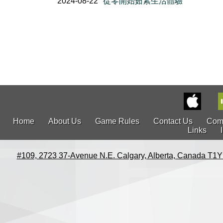
2024-08-22
從零開始茹素生活體驗
Home
About Us
Game Rules
Contact Us
Com
Links
#109, 2723 37-Avenue N.E. Calgary, Alberta, Canada T1