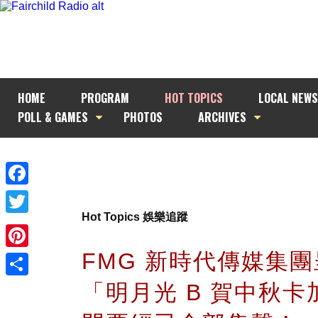
HOME
PROGRAM
HOT TOPICS
LOCAL NEWS
POLL & GAMES
PHOTOS
ARCHIVES
Facebook
Hot Topics 娛樂追蹤
Twitter
FMG 新時代傳媒集
Pinterest
「明月光 B 賀中秋卡
Share