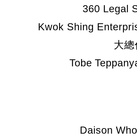
360 Legal
Kwok Shing Ente
大總
Tobe Teppan
Daison W