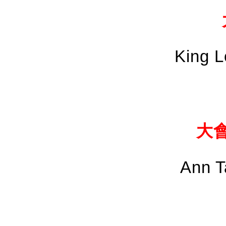
King L
大
Ann 