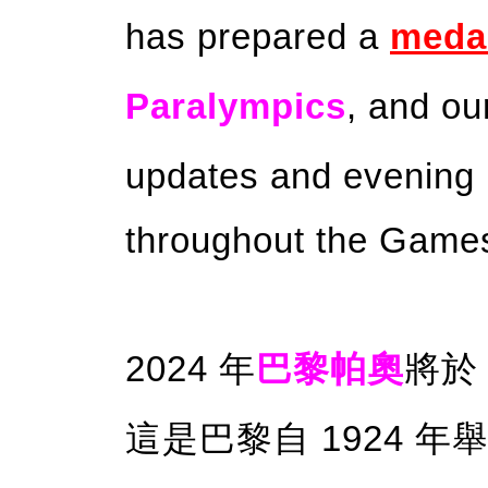
has prepared a
medal
Paralympics
, and ou
updates and evening 
throughout the Game
2024 年
巴黎帕奧
將於 
這是巴黎自 1924 年