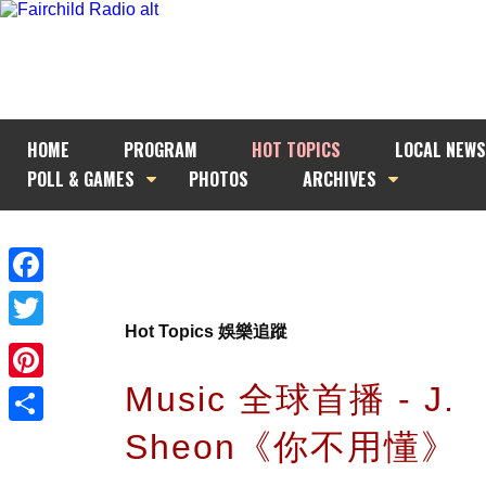
HOME
PROGRAM
HOT TOPICS
LOCAL NEWS
POLL & GAMES
PHOTOS
ARCHIVES
Facebook
Hot Topics 娛樂追蹤
Twitter
Music 全球首播 - J.
Pinterest
Sheon《你不用懂》
Share