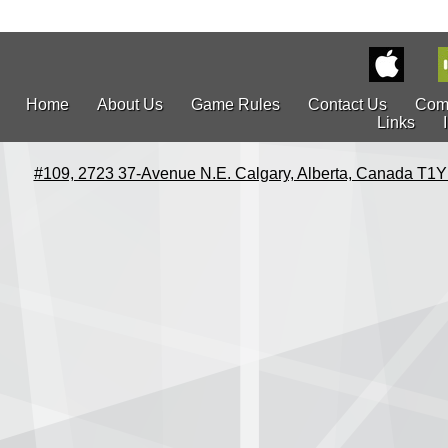
Home
About Us
Game Rules
Contact Us
Com
Links
#109, 2723 37-Avenue N.E. Calgary, Alberta, Canada T1