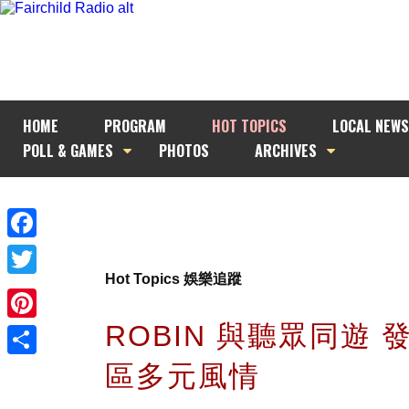
HOME
PROGRAM
HOT TOPICS
LOCAL NEWS
POLL & GAMES
PHOTOS
ARCHIVES
Facebook
Hot Topics 娛樂追蹤
Twitter
ROBIN 與聽眾同遊 
Pinterest
區多元風情
Share