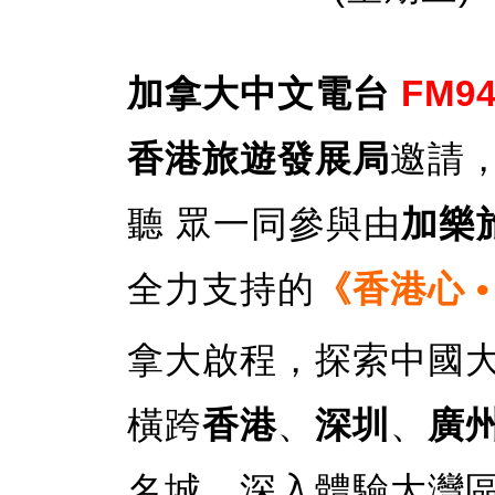
加拿大中文電台
FM94
香港旅遊發展局
邀請
聽 眾一同參與由
加樂
全力支持的
《香港心 •
拿大啟程，探索中國大
橫跨
香港
、
深圳
、
廣
名城，深入體驗大灣