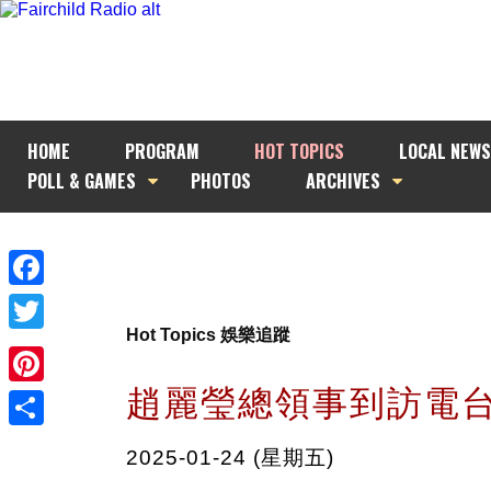
HOME
PROGRAM
HOT TOPICS
LOCAL NEWS
POLL & GAMES
PHOTOS
ARCHIVES
Facebook
Hot Topics 娛樂追蹤
Twitter
趙麗瑩總領事到訪電
Pinterest
Share
2025-01-24 (星期五)