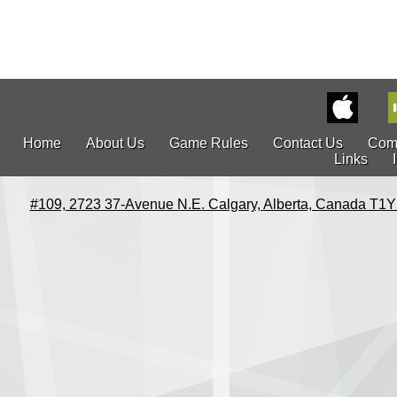
Home
About Us
Game Rules
Contact Us
Com
Links
#109, 2723 37-Avenue N.E. Calgary, Alberta, Canada T1