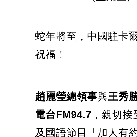
蛇年將至，中國駐卡
祝福！
趙麗瑩總領事
與
王秀
電台FM94.7
，親切接
及國語節目「加人有