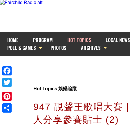
HOME
PROGRAM
HOT TOPICS
LOCAL NEWS
POLL & GAMES
PHOTOS
ARCHIVES
Facebook
Hot Topics 娛樂追蹤
Twitter
947 靚聲王歌唱大賽 
Pinterest
人分享參賽貼士 (2)
Share