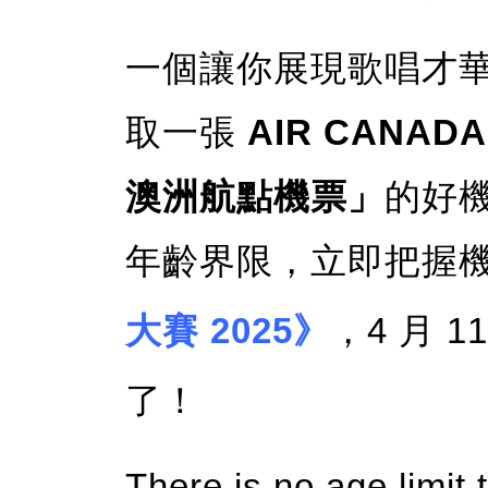
一個讓你展現歌唱才
取一張
AIR CAN
澳洲航點機票」
的好
年齡界限，立即把握
大賽 2025》
，4 月 
了！
There is no age limit