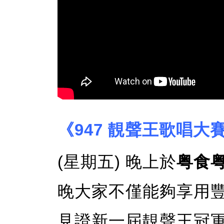
《947 靚聲王歌唱大賽 
(星期五) 晚上於
粤食粤
晚大家不僅能夠享用
見證新一屆靚聲王冠