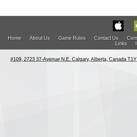
Home
About Us
Game Rules
Contact Us
Com
Links
#109, 2723 37-Avenue N.E. Calgary, Alberta, Canada T1