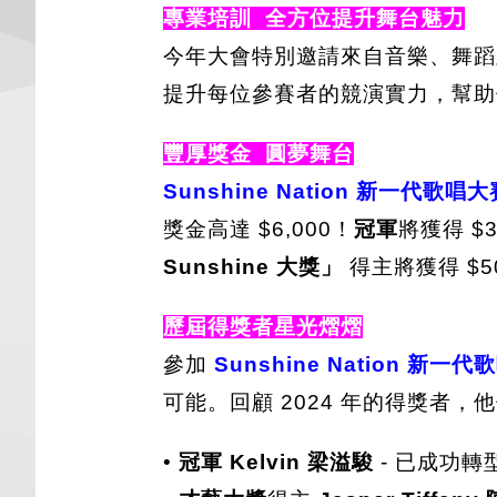
專業培訓 全方位提升舞台魅力
今年大會特別邀請來自音樂、舞蹈
提升每位參賽者的競演實力，幫助
豐厚獎金 圓夢舞台
Sunshine Nation 新一代歌唱大
獎金高達 $6,000！
冠軍
將獲得 $3
Sunshine 大獎」
得主將獲得 $5
歷屆得獎者星光熠熠
參加
Sunshine Nation 新一代
可能。回顧 2024 年的得獎者
•
冠軍 Kelvin 梁溢駿
- 已成功轉