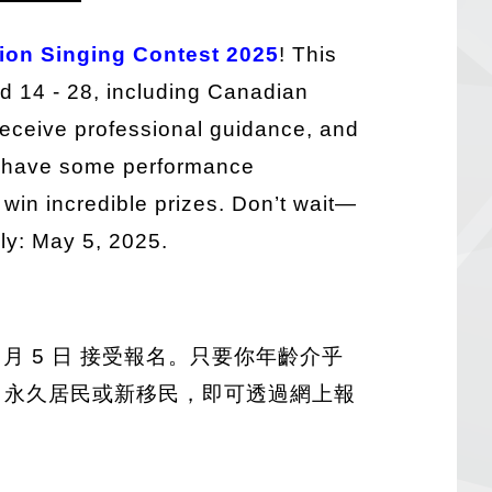
ion Singing Contest 2025
! This
ed 14 - 28, including Canadian
receive professional guidance, and
 or have some performance
 win incredible prizes. Don’t wait—
ly: May 5, 2025.
 5 月 5 日 接受報名。只要你年齡介乎
永久居民或新移民，即可透過網上報