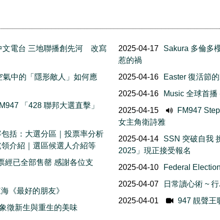
 加拿大中文電台 三地聯播創先河 改寫
2025-04-17
Sakura 多
惹的禍
包 空氣中的「隱形敵人」如何應
2025-04-16
Easter 復活
2025-04-16
Music 全球首
947 「428 聯邦大選直擊」
2025-04-15
FM947 St
女主角衛詩雅
 內容包括：大選分區｜投票率分析
2025-04-14
SSN 突破自我 挑
黨領介紹｜選區候選人介紹等
2025」現正接受報名
賽門票經已全部售罄 感謝各位支
2025-04-10
Federal Ele
2025-04-07
日常讀心術 ~
＆ 東海《最好的朋友》
2025-04-01
947 靚聲王
食物 象徵新生與重生的美味