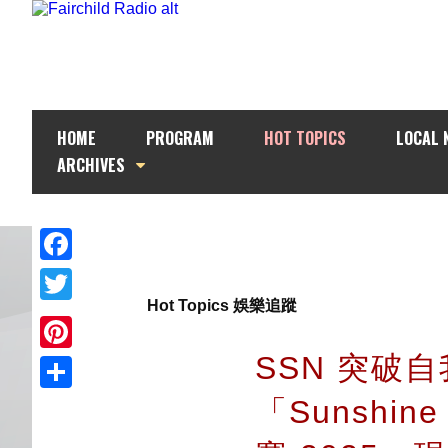
HOME
PROGRAM
HOT TOPICS
LOCAL 
ARCHIVES
Facebook
Hot Topics 娛樂追蹤
Twitter
SSN 突破
Pinterest
「Sunshin
Share