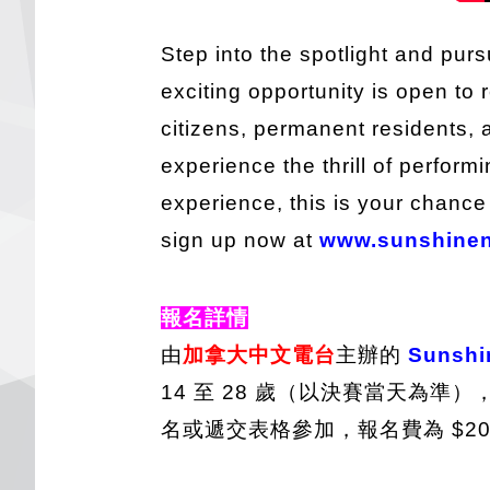
Step into the spotlight and pu
exciting opportunity is open to 
citizens, permanent residents,
experience the thrill of perfor
experience, this is your chance 
sign up now at
www.sunshinen
報名詳情
由
加拿大中文電台
主辦的
Sunsh
14 至 28 歲（以決賽當天為準
名或遞交表格參加，報名費為 $20