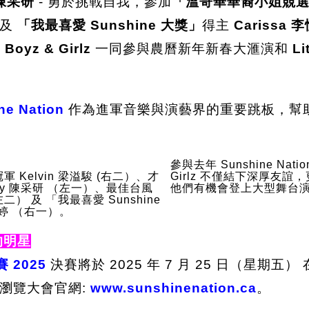
y 陳采研
- 勇於挑戰自我，參加
「溫哥華華裔小姐競
及
「我最喜愛 Sunshine 大獎」
得主
Carissa 
 Boyz & Girlz
一同參與農曆新年新春大滙演和
Li
ne Nation
作為進軍音樂與演藝界的重要跳板，幫
參與去年 Sunshine Nation
24 冠軍 Kelvin 梁溢駿 (右二）、才
Girlz 不僅結下深厚友
ffany 陳采研 （左一）、最佳台風
他們有機會登上大型舞台
左二） 及 「我最喜愛 Sunshine
悅婷 （右一）。
的明星
賽 2025
決賽將於 2025 年 7 月 25 日（星期五）
瀏覽大會官網:
www.sunshinenation.ca
。