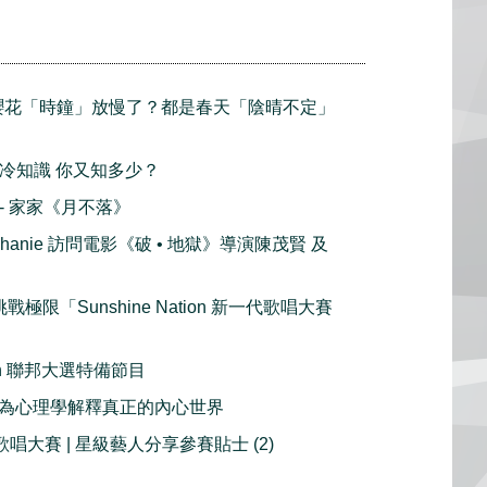
倫多櫻花「時鐘」放慢了？都是春天「陰晴不定」
節的冷知識 你又知多少？
播 - 家家《月不落》
ephanie 訪問電影《破 • 地獄》導演陳茂賢 及
戰極限「Sunshine Nation 新一代歌唱大賽
ction 聯邦大選特備節目
 行為心理學解釋真正的內心世界
歌唱大賽 | 星級藝人分享參賽貼士 (2)