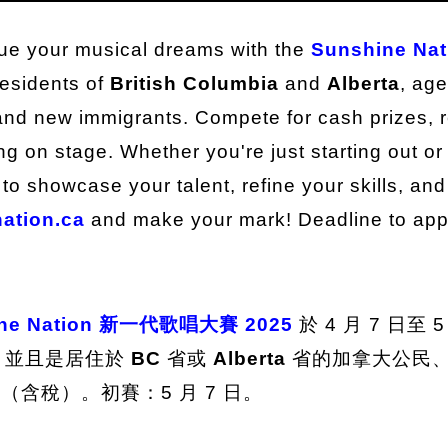
rsue your musical dreams with the
Sunshine Nat
residents of
British Columbia
and
Alberta
, ag
 and new immigrants. Compete for cash prizes, 
ming on stage. Whether you're just starting out
to showcase your talent, refine your skills, and
ation.ca
and make your mark! Deadline to app
ine Nation 新一代歌唱大賽 2025
於 4 月 7 日至
），並且是居住於
BC
省或
Alberta
省的加拿大公民、
（含稅）。初賽：5 月 7 日。