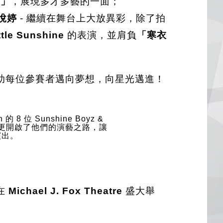
選」
，展現多才多藝的一面；
李悅婷
- 繼續在舞台上大放異彩，除了拍
ttle Sunshine
的表演，並肩負
「寒衣
助每位參賽者邁向夢想，向星光邁進！
 的 8 位 Sunshine Boyz &
誼，更開啟了他們的演藝之路，讓
演出。
 在
Michael J. Fox Theatre
盛大舉