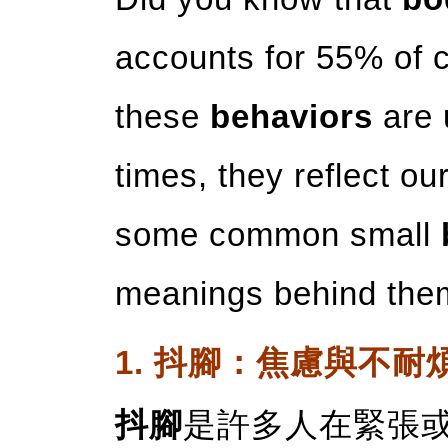
accounts for 55% of
these
behaviors
are 
times, they reflect o
some common small
meanings behind the
1. 抖腳：焦慮與不耐
抖腳
是許多人在緊張