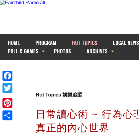
HOME
PROGRAM
HOT TOPICS
LOCAL NEWS
POLL & GAMES
PHOTOS
ARCHIVES
Facebook
Hot Topics 娛樂追蹤
Twitter
日常讀心術 ~ 行為心
Pinterest
真正的內心世界
Share