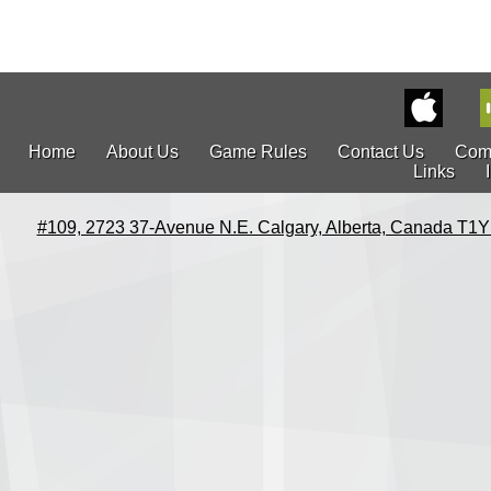
Home
About Us
Game Rules
Contact Us
Com
Links
#109, 2723 37-Avenue N.E. Calgary, Alberta, Canada T1