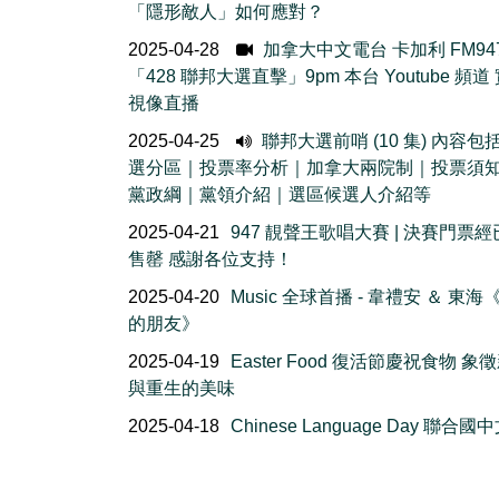
「隱形敵人」如何應對？
2025-04-28
加拿大中文電台 卡加利 FM94
「428 聯邦大選直擊」9pm 本台 Youtube 頻道
視像直播
2025-04-25
聯邦大選前哨 (10 集) 內容包
選分區｜投票率分析｜加拿大兩院制｜投票須
黨政綱｜黨領介紹｜選區候選人介紹等
2025-04-21
947 靚聲王歌唱大賽 | 決賽門票
售罄 感謝各位支持！
2025-04-20
Music 全球首播 - 韋禮安 ＆ 東海
的朋友》
2025-04-19
Easter Food 復活節慶祝食物 象
與重生的美味
2025-04-18
Chinese Language Day 聯合國