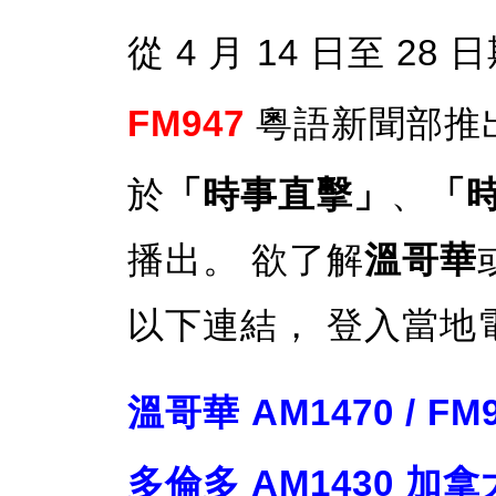
從 4 月 14 日至 2
FM947
粵語新聞部推
於
「時事直擊」
、
「
播出。 欲了解
溫哥華
以下連結， 登入當地
溫哥華 AM1470 / 
多倫多 AM1430 