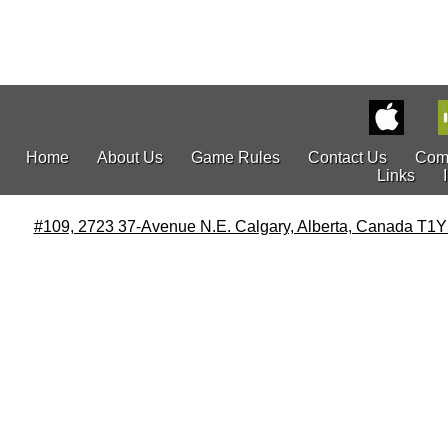
Home
About Us
Game Rules
Contact Us
Com
Links
#109, 2723 37-Avenue N.E. Calgary, Alberta, Canada T1