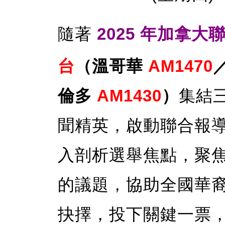
隨著
2025 年加拿大
台
（溫哥華
AM1470
倫多
AM1430
）
集結
聞精英，啟動聯合報
入剖析選舉焦點，聚
的議題，協助全國華
抉擇，投下關鍵一票