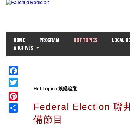
HOME
PROGRAM
HOT TOPICS
LOCAL N
ARCHIVES
Facebook
Hot Topics 娛樂追蹤
Twitter
Federal Election
Pinterest
備節目
Share