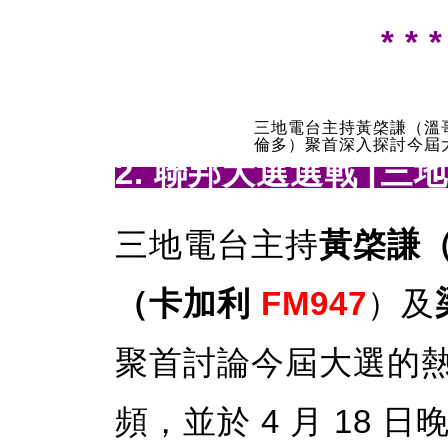
* * *
三地電台主持黃棨謙（溫
倫多）聚首深入探討今屆
2. 聯邦大選選戰 [三
三地電台主持
黃棨謙
（卡加利
FM947
）及
聚首討論今屆大選的
頻，並於 4 月 18 