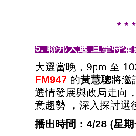
* * *
5. 聯邦大選 直擊特
大選當晚，9pm 至 10
FM947
的
黃慧聰
將邀
選情發展與政局走向
意趨勢 ，深入探討選
播出時間：4/28 (星期一) 