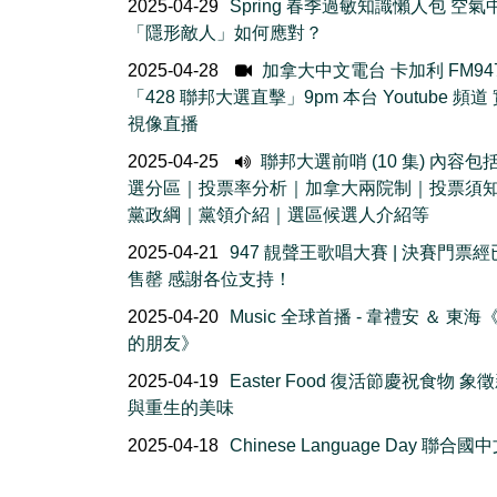
2025-04-29
Spring 春季過敏知識懶人包 空氣
「隱形敵人」如何應對？
2025-04-28
加拿大中文電台 卡加利 FM94
「428 聯邦大選直擊」9pm 本台 Youtube 頻道
視像直播
2025-04-25
聯邦大選前哨 (10 集) 內容包
選分區｜投票率分析｜加拿大兩院制｜投票須
黨政綱｜黨領介紹｜選區候選人介紹等
2025-04-21
947 靚聲王歌唱大賽 | 決賽門票
售罄 感謝各位支持！
2025-04-20
Music 全球首播 - 韋禮安 ＆ 東海
的朋友》
2025-04-19
Easter Food 復活節慶祝食物 象
與重生的美味
2025-04-18
Chinese Language Day 聯合國