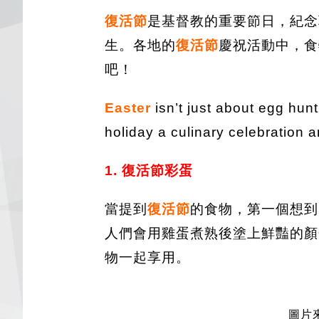
復活節
是基督教的重要節日，紀念
生。各地的
復活節
慶祝活動中，食
吧！
Easter
isn’t just about egg hunt
holiday a culinary celebration 
1. 復活節彩蛋
當提到
復活節
的食物，第一個想到
人們會用雞蛋煮熟後塗上鮮豔的顏
物一起享用。
圖片來