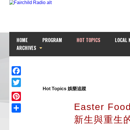
HOME
PROGRAM
HOT TOPICS
LOCAL 
ARCHIVES
Facebook
Hot Topics 娛樂追蹤
Twitter
Easter F
Pinterest
新生與重生
Share