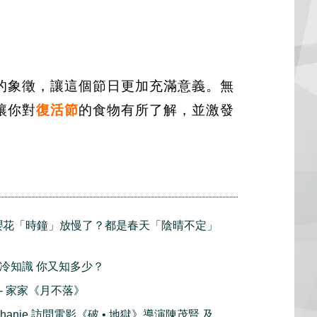
的象徵，讓這個節日更加充滿意義。無
讓你對
復活節
的食物有所了解，並激發
倫多櫻花「時鐘」放慢了？都是春天「陰晴不定」
節的冷知識 你又知多少？
播 - 家家《月不落》
ephanie 訪問電影《破 • 地獄》導演陳茂賢 及