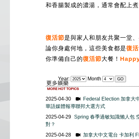
和香腸製成的濃湯，通常會配上煮
復活節
是與家人和朋友共聚一堂、
論你身處何地，這些美食都是
復活
你準備自己的
復活節
大餐！
Happy
Year:
Month
2025-04-30
Federal Election
華語媒體報導聯邦大選方式
2025-04-29
Spring 春季過敏知識懶人
對？
2025-04-28
加拿大中文電台 卡加利 FM