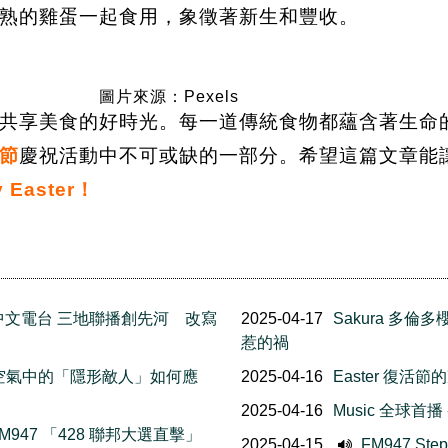
熟的雞蛋一起食用，象徵著新生和豐收。
圖片來源：Pexels
共享美食的好時光。每一道傳統食物都蘊含著生命
節
慶祝活動中不可或缺的一部分。希望這篇文章能
 Easter！
 加拿大中文電台 三地聯播創先河 改寫
2025-04-17
Sakura 多
惹的禍
包 空氣中的「隱形敵人」如何應
2025-04-16
Easter 復活
2025-04-16
Music 全球首
947 「428 聯邦大選直擊」
2025-04-15
FM947 St