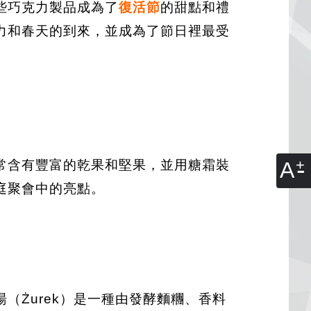
些巧克力製品成為了
復活節
的甜點和禮
力和春天的到來，並成為了節日裡最受
常含有豐富的乾果和堅果，並用糖霜裝
A
庭聚會中的亮點。
（Żurek）是一種由發酵麵糰、香料