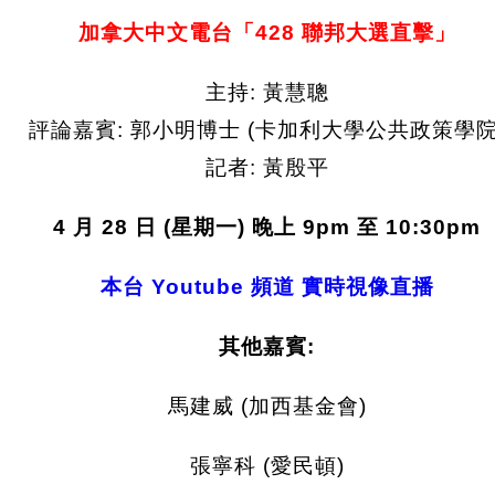
加拿大中文電台「428 聯邦大選直擊」
主持: 黃慧聰
評論嘉賓: 郭小明博士 (卡加利大學公共政策學院
記者: 黃殷平
4 月 28 日 (星期一) 晚上 9pm 至 10:30pm
本台 Youtube 頻道 實時視像直播
其他嘉賓:
馬建威 (加西基金會)
張寧科 (愛民頓)