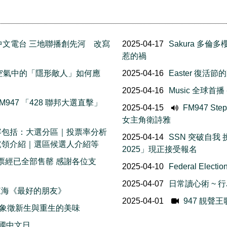
 加拿大中文電台 三地聯播創先河 改寫
2025-04-17
Sakura 多
惹的禍
包 空氣中的「隱形敵人」如何應
2025-04-16
Easter 復活
2025-04-16
Music 全球首
947 「428 聯邦大選直擊」
2025-04-15
FM947 St
女主角衛詩雅
 內容包括：大選分區｜投票率分析
2025-04-14
SSN 突破自我 挑
黨領介紹｜選區候選人介紹等
2025」現正接受報名
賽門票經已全部售罄 感謝各位支
2025-04-10
Federal Ele
2025-04-07
日常讀心術 ~
＆ 東海《最好的朋友》
2025-04-01
947 靚聲王
食物 象徵新生與重生的美味
 聯合國中文日