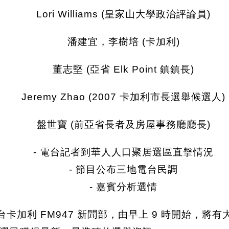
Lori Williams (皇家山大學政治評論員)
潘建宜，李樹培 (卡加利)
董志堅 (亞省 Elk Point 鎮鎮長)
Jeremy Zhao (2007 卡加利市長選舉候選人)
盤世寶 (前亞省長者及房屋事務廳廳長)
- 電台記者到華人人口聚居選區直擊情況
- 節目公布三地電台民調
- 嘉賓分析選情
電台卡加利 FM947 新聞部，由早上 9 時開始，