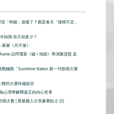
倫多櫻花「時鐘」放慢了？都是春天「陰晴不定」
節的冷知識 你又知多少？
播 - 家家《月不落》
ephanie 訪問電影《破 • 地獄》導演陳茂賢 及
戰極限「Sunshine Nation 新一代歌唱大賽
ction 聯邦大選特備節目
 行為心理學解釋真正的內心世界
歌唱大賽 | 星級藝人分享參賽貼士 (2)