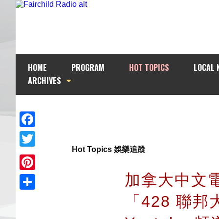
HOME
PROGRAM
HOT TOPICS
LOCAL 
ARCHIVES
Facebook
Hot Topics 娛樂追蹤
Twitter
加拿大中文電
Pinterest
「428 聯邦
Share