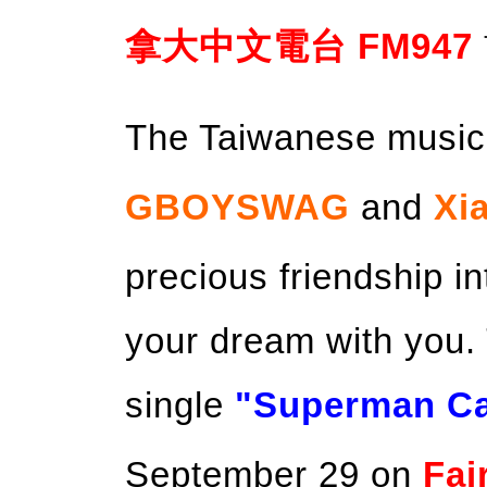
拿大中文電台 FM947
The Taiwanese musi
GBOYSWAG
and
Xi
precious friendship i
your dream with you. 
single
"Superman C
September 29 on
Fai