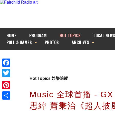
HOME
PROGRAM
HOT TOPICS
LOCAL NEWS
POLL & GAMES
PHOTOS
ARCHIVES
Facebook
Hot Topics 娛樂追蹤
Twitter
Music 全球首播 - G
Pinterest
思緯 蕭秉治《超人披
Share