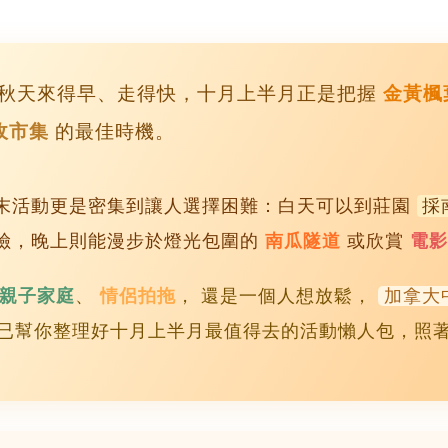
秋天來得早、走得快，十月上半月正是把握
金黃楓
收市集
的最佳時機。
末活動更是密集到讓人選擇困難：白天可以到莊園
採
險，晚上則能漫步於燈光包圍的
南瓜隧道
或欣賞
電影
親子家庭
、
情侶拍拖
， 還是一個人想放鬆，
加拿大
已幫你整理好十月上半月最值得去的活動懶人包，照