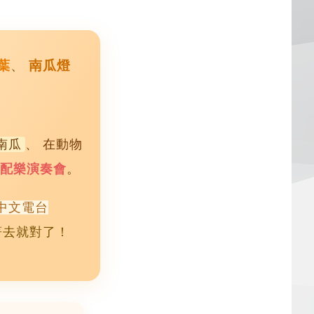
葉
、
南瓜燈
南瓜
、 在動物
配樂演奏會
。
中文電台
著去就對了！