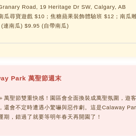
nary Road, 19 Heritage Dr SW, Calgary, AB
南瓜尋寶遊戲 $10；焦糖蘋果裝飾體驗班 $12；南瓜
5 (連南瓜) $9.95 (自帶南瓜)
way Park 萬聖節週末
＋萬聖節雙重快感！園區會全面換裝成萬聖氛圍，遊
，還會不定時遭遇小驚嚇與惡作劇。這是Calaway Pa
運期，錯過了就要等明年春天再開園了！