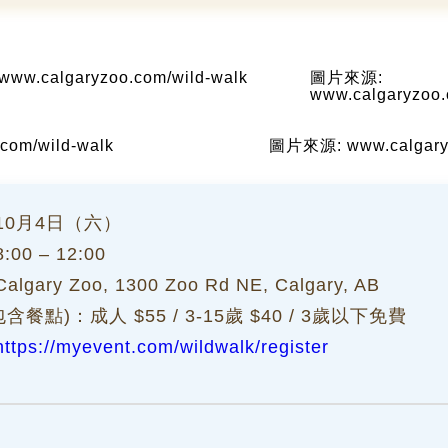
w.calgaryzoo.com/wild-walk
圖片來源:
www.calgaryzoo.
om/wild-walk
圖片來源: www.calgaryz
10月4日（六）
00 – 12:00
gary Zoo, 1300 Zoo Rd NE, Calgary, AB
包含餐點)：成人 $55 / 3-15歲 $40 / 3歲以下免費
https://myevent.com/wildwalk/register