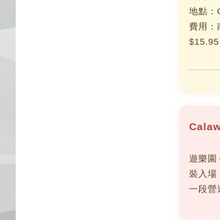
地點：Gra
費用：
$15.9
Cala
遊樂園
裝入場
一段營