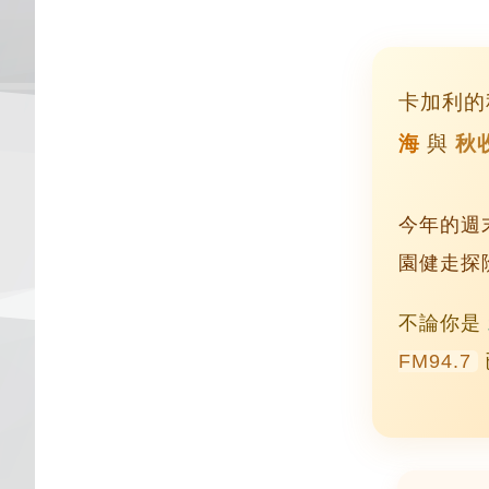
卡加利的
海
與
秋
今年的週
園健走探
不論你是
FM94.7