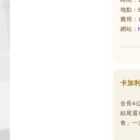
時間：10
地點：But
費用：17
網站：
卡加
全長4
結尾還
食」一