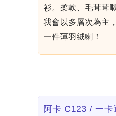
衫。柔軟、毛茸茸
我會以多層次為主
一件薄羽絨喇！
阿卡 C123 / 一