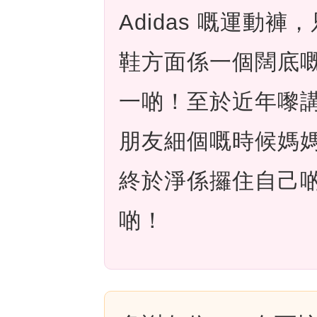
Adidas 嘅運動
鞋方面係一個闊底
一啲！至於近年嚟
朋友細個嘅時候媽
終於淨係攞住自己
啲！