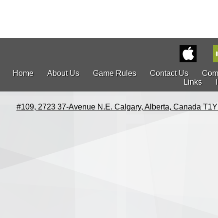
Home
About Us
Game Rules
Contact Us
Com
Links
#109, 2723 37-Avenue N.E. Calgary, Alberta, Canada T1