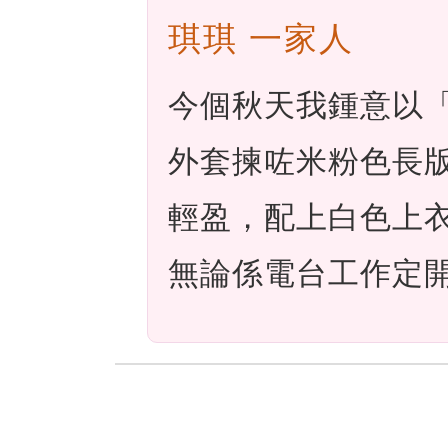
琪琪 一家人
今個秋天我鍾意以
外套揀咗米粉色長
輕盈，配上白色上
無論係電台工作定