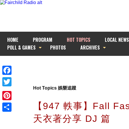
HOME
PROGRAM
HOT TOPICS
LOCAL NEWS
POLL & GAMES
PHOTOS
ARCHIVES
Facebook
Hot Topics 娛樂追蹤
Twitter
【947 軼事】Fall Fas
Pinterest
天衣著分享 DJ 篇
Share