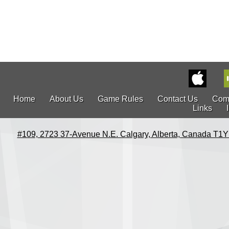
Home
About Us
Game Rules
Contact Us
Com
Links
#109, 2723 37-Avenue N.E. Calgary, Alberta, Canada T1