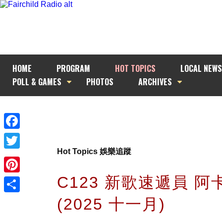
HOME
PROGRAM
HOT TOPICS
LOCAL NEWS
POLL & GAMES
PHOTOS
ARCHIVES
Facebook
Hot Topics 娛樂追蹤
Twitter
C123 新歌速遞員 阿
Pinterest
(2025 十一月)
Share