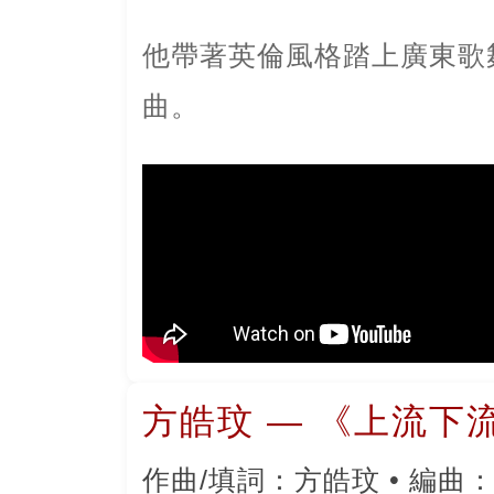
他帶著英倫風格踏上廣東歌
曲。
方皓玟 — 《上流下
作曲/填詞：方皓玟 • 編曲