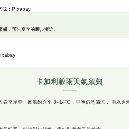
源：Pixabay
繁盛，預告夏季的腳步漸近。
xabay
卡加利穀雨天氣須知
春季尾聲，氣溫約介乎 8–14°C，早晚仍然偏涼， 雨水