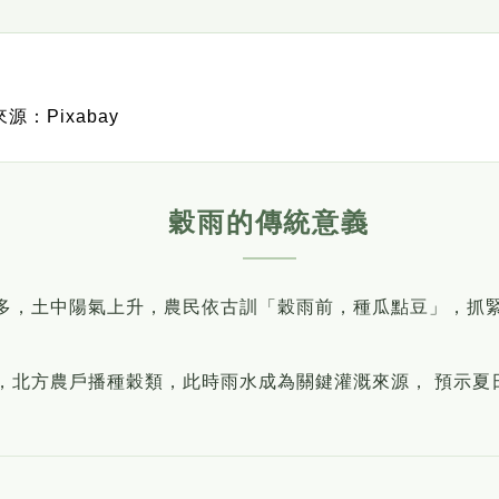
源：Pixabay
穀雨的傳統意義
多，土中陽氣上升，農民依古訓「穀雨前，種瓜點豆」，抓
，北方農戶播種穀類，此時雨水成為關鍵灌溉來源， 預示夏