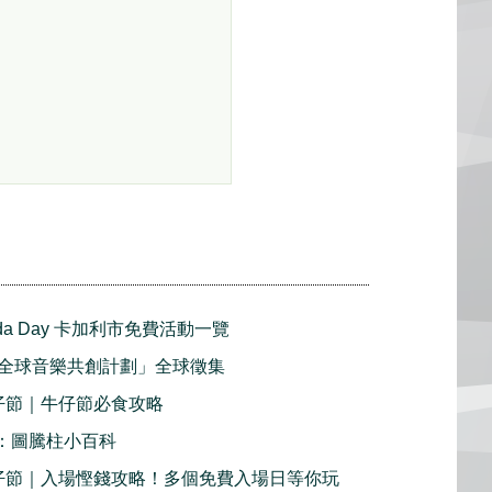
nada Day 卡加利市免費活動一覽
全球音樂共創計劃」全球徵集
牛仔節｜牛仔節必食攻略
2：圖騰柱小百科
利牛仔節｜入場慳錢攻略！多個免費入場日等你玩