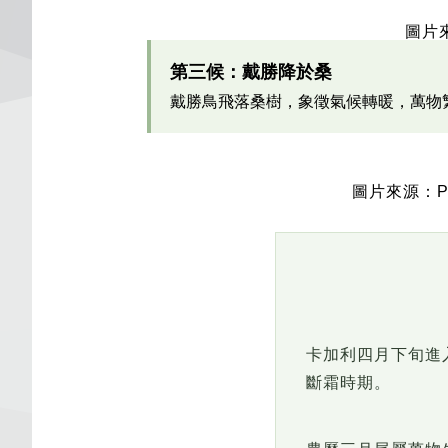
圖片來
第三候：戴勝降於桑
戴勝鳥飛落桑樹，象徵氣候轉暖，萬物
圖片來源：Pi
卡加利四月下旬進入
斷霜時期。