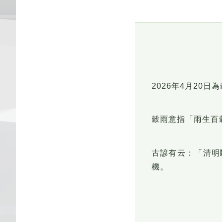
2026年4月20
穀雨意指「雨生百
古諺有云：「清明
機。