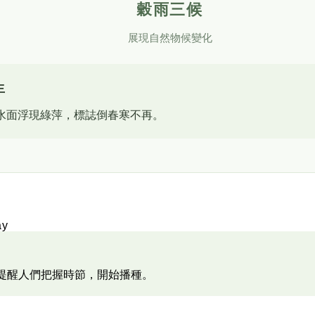
穀雨三候
展現自然物候變化
生
水面浮現綠萍，標誌倒春寒不再。
y
提醒人們把握時節，開始播種。