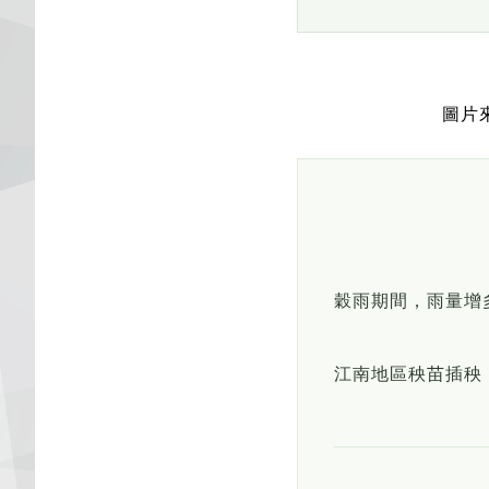
圖片來
穀雨期間，雨量增
江南地區秧苗插秧