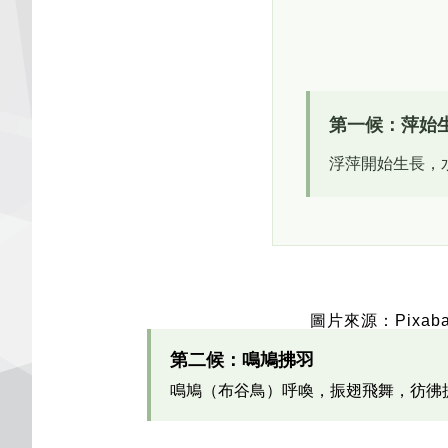
第一候：萍始
浮萍開始生長，
圖片來源：Pixaba
第二候：鳴鳩拂羽
鳴鳩（布谷鳥）呼喚，振翅飛舞，彷彿