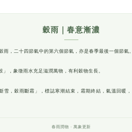
穀雨｜春意漸濃
日為穀雨，二十四節氣中的第六個節氣，亦是春季最後一個節氣
穀」，象徵雨水充足滋潤萬物，有利穀物生長。
斷雪，穀雨斷霜」，標誌寒潮結束，霜期終結，氣溫回暖，
春雨潤物 · 萬象更新