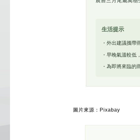
農曆三月尾屬萬物
生活提示
・外出建議攜帶
・早晚氣溫較低
・為即將來臨的
圖片來源：Pixabay