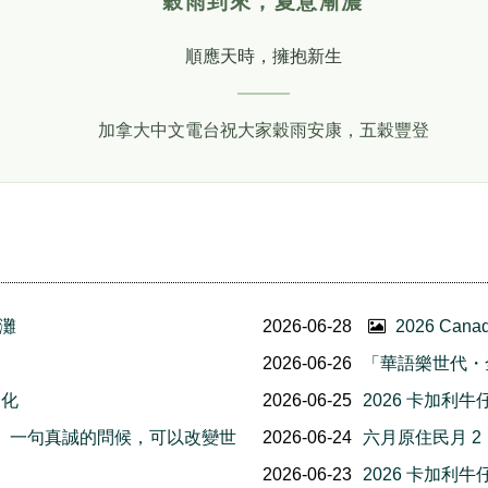
穀雨到來，夏意漸濃
順應天時，擁抱新生
加拿大中文電台祝大家穀雨安康，五穀豐登
灘
2026-06-28
2026 Ca
2026-06-26
「華語樂世代・
文化
2026-06-25
2026 卡加利
友誼日」一句真誠的問候，可以改變世
2026-06-24
六月原住民月 
2026-06-23
2026 卡加