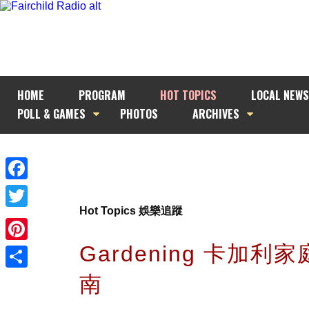
HOME
PROGRAM
HOT TOPICS
LOCAL NEWS
POLL & GAMES
PHOTOS
ARCHIVES
Facebook
Hot Topics 娛樂追蹤
Twitter
Gardening 卡加利
Pinterest
南
Share