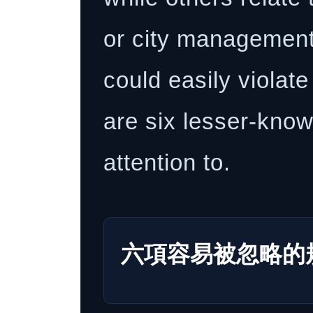
or city management.
could easily violat
are six lesser-know
attention to.
六項容易被忽略的