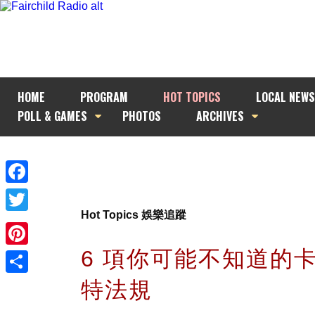
HOME
PROGRAM
HOT TOPICS
LOCAL NEWS
POLL & GAMES
PHOTOS
ARCHIVES
Facebook
Hot Topics 娛樂追蹤
Twitter
6 項你可能不知道的
Pinterest
特法規
Share