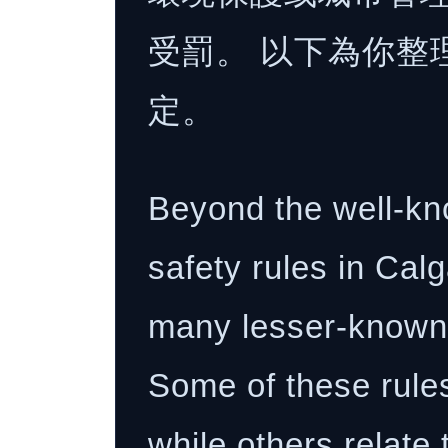
受罰。 以下為你整
定。
Beyond the well-kno
safety rules in Calg
many lesser-known b
Some of these rules
while others relate