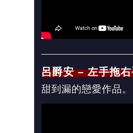
呂爵安 – 左手拖
甜到漏的戀愛作品。