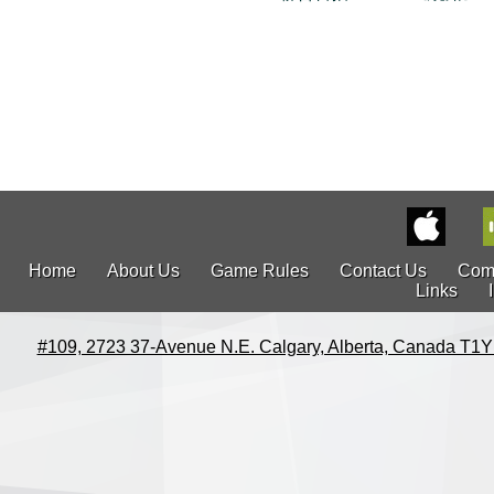
Home
About Us
Game Rules
Contact Us
Com
Links
#109, 2723 37-Avenue N.E. Calgary, Alberta, Canada T1