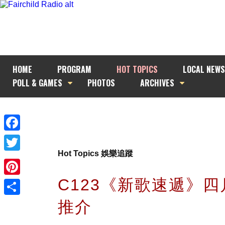
HOME
PROGRAM
HOT TOPICS
LOCAL NEWS
POLL & GAMES
PHOTOS
ARCHIVES
Facebook
Hot Topics 娛樂追蹤
Twitter
C123《新歌速遞》
Pinterest
推介
Share