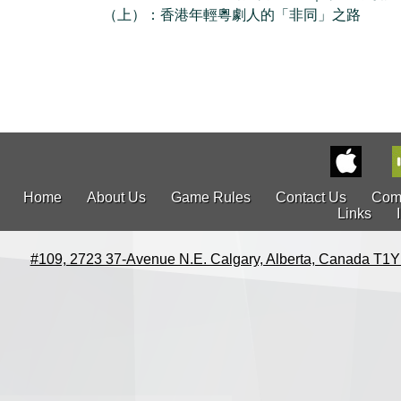
（上）：香港年輕粵劇人的「非同」之路
Home
About Us
Game Rules
Contact Us
Com
Links
#109, 2723 37-Avenue N.E. Calgary, Alberta, Canada T1