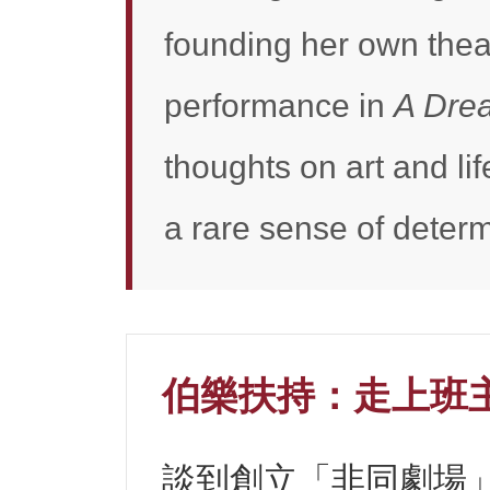
founding her own thea
performance in
A Dre
thoughts on art and li
a rare sense of deter
伯樂扶持：走上班
談到創立「非同劇場