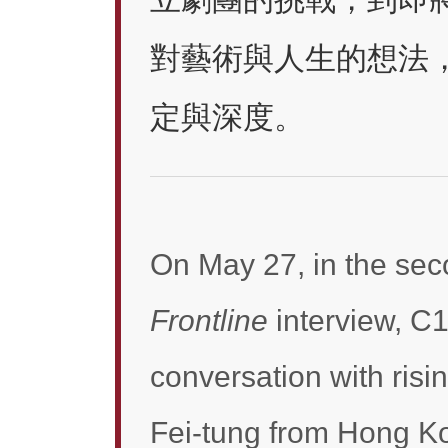
對藝術與人生的想法
定與深度。
On May 27, in the sec
Frontline
interview, C
conversation with ris
Fei-tung from Hong Ko