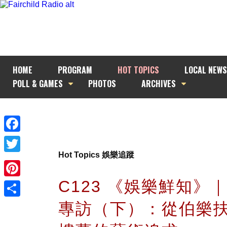
HOME
PROGRAM
HOT TOPICS
LOCAL NEWS
POLL & GAMES
PHOTOS
ARCHIVES
Facebook
Hot Topics 娛樂追蹤
Twitter
C123 《娛樂鮮知》
Pinterest
專訪（下）：從伯樂
Share