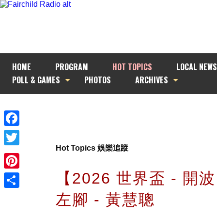
HOME
PROGRAM
HOT TOPICS
LOCAL NEWS
POLL & GAMES
PHOTOS
ARCHIVES
Facebook
Hot Topics 娛樂追蹤
Twitter
【2026 世界盃 - 開
Pinterest
左腳 - 黃慧聰
Share