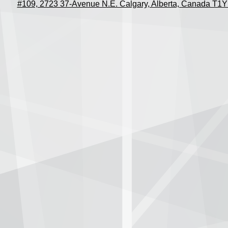
#109, 2723 37-Avenue N.E. Calgary, Alberta, Canada T1