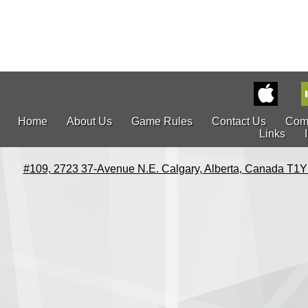
Home
About Us
Game Rules
Contact Us
Com
Links
#109, 2723 37-Avenue N.E. Calgary, Alberta, Canada T1