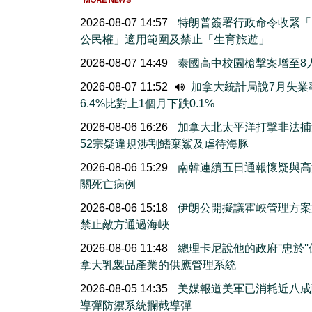
2026-08-07 14:57
特朗普簽署行政命令收緊「
公民權」適用範圍及禁止「生育旅遊」
2026-08-07 14:49
泰國高中校園槍擊案增至8
2026-08-07 11:52
加拿大統計局說7月失業
6.4%比對上1個月下跌0.1%
2026-08-06 16:26
加拿大北太平洋打擊非法捕
52宗疑違規涉割鰭棄鯊及虐待海豚
2026-08-06 15:29
南韓連續五日通報懷疑與高
關死亡病例
2026-08-06 15:18
伊朗公開擬議霍峽管理方案
禁止敵方通過海峽
2026-08-06 11:48
總理卡尼說他的政府''忠於'
拿大乳製品產業的供應管理系統
2026-08-05 14:35
美媒報道美軍已消耗近八成
導彈防禦系統攔截導彈