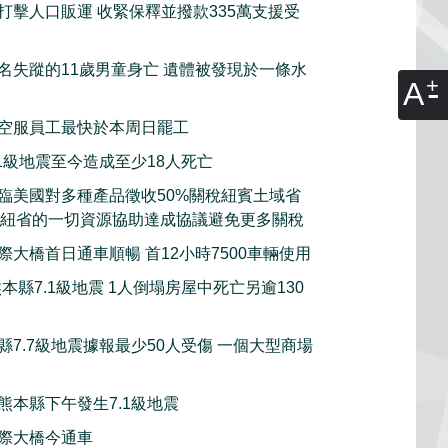
打擊人口販運 收緊保釋並撥款335萬支援受
名失蹤的11歲男童身亡 遺體被發現於一條水
A
空服員工最快於本周日罷工
.1級地震至今造成至少18人死亡
臨美國對多種產品徵收50%關稅紐賓土域省
願意動用紐省的一切資源協助達成協議避免更多關稅
際大橋首日通車順暢 首12小時7500車輛使用
本縣7.1級地震 1人倒塌房屋中死亡另逾130
縣7.7級地震據報最少50人受傷 一個大型商場
熊本縣下午發生7.1級地震
際大橋今通車