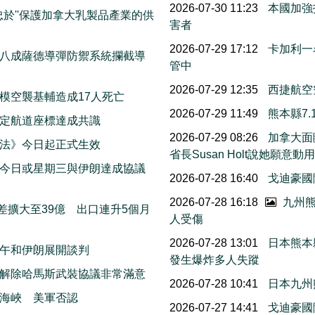
2026-07-30 11:23
本國加強
忠於''保護加拿大乳製品產業的供
害者
2026-07-29 17:12
卡加利一
八成薩德導彈防禦系統攔截導
管中
2026-07-29 12:35
西捷航空
模空襲基輔造成17人死亡
2026-07-29 11:49
熊本縣7
擬定航道座標達成共識
2026-07-29 08:26
加拿大面
法》今日起正式生效
省長Susan Holt說她
今日或星期三與伊朗達成協議
2026-07-28 16:40
戈迪豪國
2026-07-28 16:18
九州熊
差擴大至39億 出口連升5個月
人受傷
2026-07-28 13:01
日本熊本
午和伊朗展開談判
發生爆炸多人失蹤
解除哈馬斯武裝協議非常滿意
2026-07-28 10:41
日本九州
海峽 美軍否認
2026-07-27 14:41
戈迪豪國