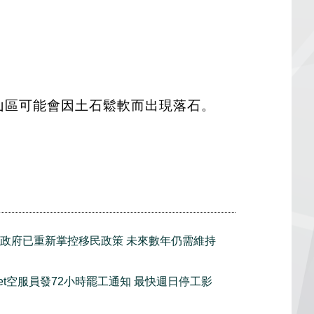
山區可能會因土石鬆軟而出現落石。
政府已重新掌控移民政策 未來數年仍需維持
tJet空服員發72小時罷工通知 最快週日停工影