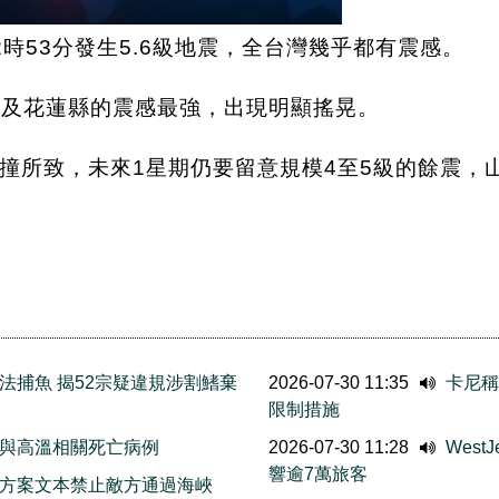
時53分發生5.6級地震，全台灣幾乎都有震感。
台東及花蓮縣的震感最強，出現明顯搖晃。
撞所致，未來1星期仍要留意規模4至5級的餘震，
法捕魚 揭52宗疑違規涉割鰭棄
2026-07-30 11:35
卡尼稱
限制措施
與高溫相關死亡病例
2026-07-30 11:28
Wes
響逾7萬旅客
方案文本禁止敵方通過海峽