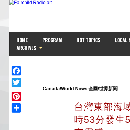
HOME
PROGRAM
HOT TOPICS
LOCAL 
ARCHIVES
Facebook
Canada/World News 全國/世界新聞
Twitter
台灣東部海域
Pinterest
時53分發生
Share