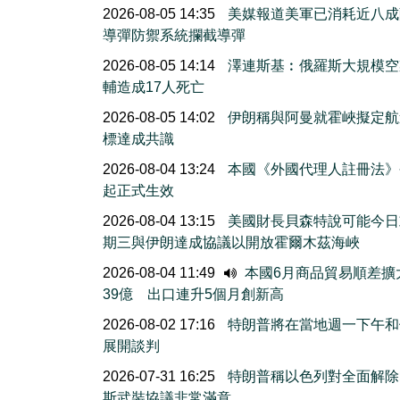
2026-08-05 14:35
美媒報道美軍已消耗近八成
導彈防禦系統攔截導彈
2026-08-05 14:14
澤連斯基︰俄羅斯大規模空
輔造成17人死亡
2026-08-05 14:02
伊朗稱與阿曼就霍峽擬定航
標達成共識
2026-08-04 13:24
本國《外國代理人註冊法》
起正式生效
2026-08-04 13:15
美國財長貝森特說可能今日
期三與伊朗達成協議以開放霍爾木茲海峽
2026-08-04 11:49
本國6月商品貿易順差擴
39億 出口連升5個月創新高
2026-08-02 17:16
特朗普將在當地週一下午和
展開談判
2026-07-31 16:25
特朗普稱以色列對全面解除
斯武裝協議非常滿意