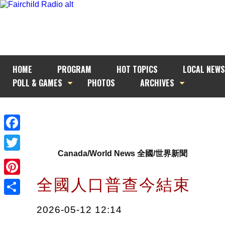
HOME
PROGRAM
HOT TOPICS
LOCAL NEWS
POLL & GAMES
PHOTOS
ARCHIVES
Facebook
Canada/World News 全國/世界新聞
Twitter
全國人口普查今結束
Pinterest
Share
2026-05-12 12:14