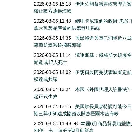
2026-08-06 15:18
伊朗公開擬議霍峽管理方案
禁止敵方通過海峽
2026-08-06 11:48
總理卡尼說他的政府''忠於'
拿大乳製品產業的供應管理系統
2026-08-05 14:35
美媒報道美軍已消耗近八成
導彈防禦系統攔截導彈
2026-08-05 14:14
澤連斯基︰俄羅斯大規模空
輔造成17人死亡
2026-08-05 14:02
伊朗稱與阿曼就霍峽擬定航
標達成共識
2026-08-04 13:24
本國《外國代理人註冊法》
起正式生效
2026-08-04 13:15
美國財長貝森特說可能今日
期三與伊朗達成協議以開放霍爾木茲海峽
2026-08-04 11:49
本國6月商品貿易順差擴
39億 出口連升5個月創新高