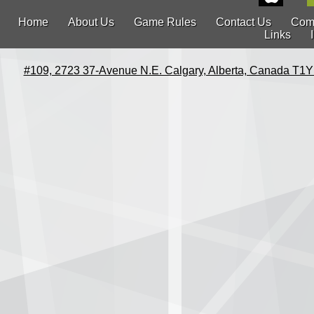
Home
About Us
Game Rules
Contact Us
Com
Links
#109, 2723 37-Avenue N.E. Calgary, Alberta, Canada T1