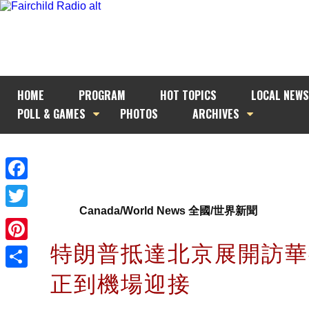
HOME
PROGRAM
HOT TOPICS
LOCAL NEWS
POLL & GAMES
PHOTOS
ARCHIVES
Facebook
Canada/World News 全國/世界新聞
Twitter
特朗普抵達北京展開訪華
Pinterest
正到機場迎接
Share