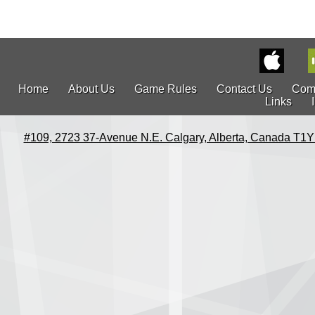
Home
About Us
Game Rules
Contact Us
Com
Links
#109, 2723 37-Avenue N.E. Calgary, Alberta, Canada T1