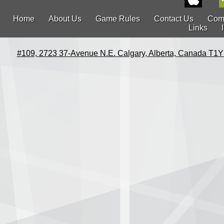
Home
About Us
Game Rules
Contact Us
Com
Links
#109, 2723 37-Avenue N.E. Calgary, Alberta, Canada T1