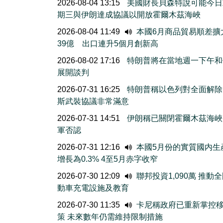
2026-08-04 13:15
美國財長貝森特說可能今日
期三與伊朗達成協議以開放霍爾木茲海峽
2026-08-04 11:49
本國6月商品貿易順差擴
39億 出口連升5個月創新高
2026-08-02 17:16
特朗普將在當地週一下午和
展開談判
2026-07-31 16:25
特朗普稱以色列對全面解除
斯武裝協議非常滿意
2026-07-31 14:51
伊朗稱已關閉霍爾木茲海峽
軍否認
2026-07-31 12:16
本國5月份的實質國内生
增長為0.3% 4至5月赤字收窄
2026-07-30 12:09
聯邦投資1,090萬 推動
動車充電設施及教育
2026-07-30 11:35
卡尼稱政府已重新掌控
策 未來數年仍需維持限制措施