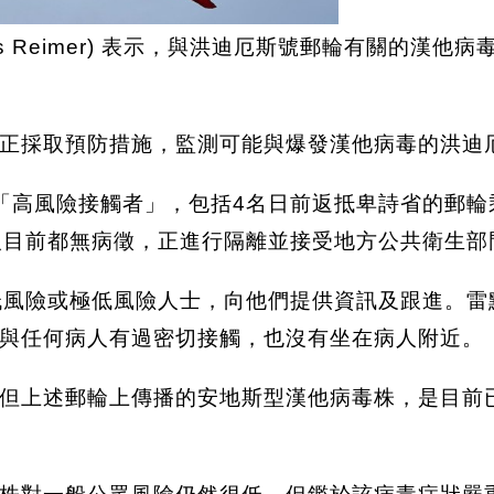
oss Reimer) 表示，與洪迪厄斯號郵輪有關的
國正採取預防措施，監測可能與爆發漢他病毒的洪迪
「高風險接觸者」，包括4名日前返抵卑詩省的郵輪
人目前都無病徵，正進行隔離並接受地方公共衛生部
低風險或極低風險人士，向他們提供資訊及跟進。雷
與任何病人有過密切接觸，也沒有坐在病人附近。
但上述郵輪上傳播的安地斯型漢他病毒株，是目前