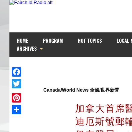
HOME
PROGRAM
HOT TOPICS
LOCAL 
ARCHIVES
Facebook
Canada/World News 全國/世界新聞
Twitter
加拿大首席
Pinterest
迪厄斯號郵
Share