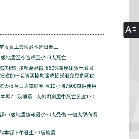
A
空服員工最快於本周日罷工
.1級地震至今造成至少18人死亡
臨美國對多種產品徵收50%關稅紐賓土域省
願意動用紐省的一切資源協助達成協議避免更多關稅
際大橋首日通車順暢 首12小時7500車輛使用
本縣7.1級地震 1人倒塌房屋中死亡另逾130
縣7.7級地震據報最少50人受傷 一個大型商場
熊本縣下午發生7.1級地震