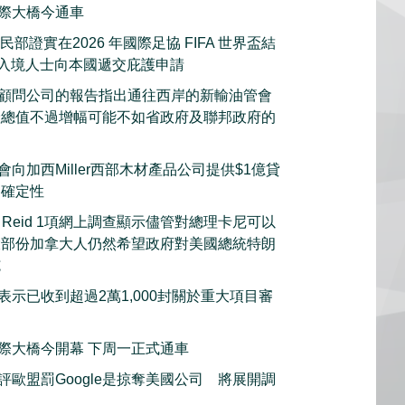
際大橋今通車
部證實在2026 年國際足協 FIFA 世界盃結
的入境人士向本國遞交庇護申請
顧問公司的報告指出通往西岸的新輸油管會
產總值不過增幅可能不如省政府及聯邦政府的
向加西Miller西部木材產品公司提供$1億貸
不確定性
s Reid 1項網上調查顯示儘管對總理卡尼可以
大部份加拿大人仍然希望政府對美國總統特朗
施
表示已收到超過2萬1,000封關於重大項目審
際大橋今開幕 下周一正式通車
評歐盟罰Google是掠奪美國公司 將展開調