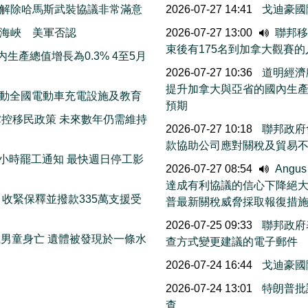
解除哈馬斯武裝協議非常滿意
2026-07-27 14:41
戈迪豪國
海峽 美軍否認
2026-07-27 13:00
聯邦移民
束後有175名到加拿大觀賽
生產總值增長為0.3% 4至5月
2026-07-27 10:36
道明經濟
提升加拿大與亞省的國內生
 推動全國電動車充電設施及教育
預期
控移民政策 未來數年仍需維持
2026-07-27 10:18
聯邦政府會
款協助公司應對關稅及貿易
72小時罷工通知 最快週日停工影
2026-07-27 08:54
Angu
達成有利協議的信心下降絕
收緊保釋並撥款335萬支援受
普最新關稅威脅採取報復措
2026-07-25 09:33
聯邦政府
歲男童身亡 遺體被發現於一條水
查方式變更建議的電子郵件
2026-07-24 16:44
戈迪豪國
2026-07-24 13:01
特朗普批
查