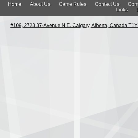
Home
About Us
Game Rules
Contact Us
Com
Links
#109, 2723 37-Avenue N.E. Calgary, Alberta, Canada T1