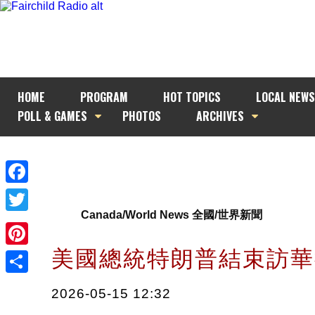
HOME
PROGRAM
HOT TOPICS
LOCAL NEWS
POLL & GAMES
PHOTOS
ARCHIVES
Facebook
Canada/World News 全國/世界新聞
Twitter
美國總統特朗普結束訪
Pinterest
Share
2026-05-15 12:32