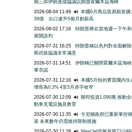
期三與伊朗達成協議以開放霍爾木茲海峽
2026-08-04 11:49
本國6月商品貿易順差擴
39億 出口連升5個月創新高
2026-08-02 17:16
特朗普將在當地週一下午和
展開談判
2026-07-31 16:25
特朗普稱以色列對全面解除
斯武裝協議非常滿意
2026-07-31 14:51
伊朗稱已關閉霍爾木茲海峽
軍否認
2026-07-31 12:16
本國5月份的實質國内生
增長為0.3% 4至5月赤字收窄
2026-07-30 12:09
聯邦投資1,090萬 推動
動車充電設施及教育
2026-07-30 11:35
卡尼稱政府已重新掌控
策 未來數年仍需維持限制措施
2026-07-30 11:28
WestJet空服員發72小