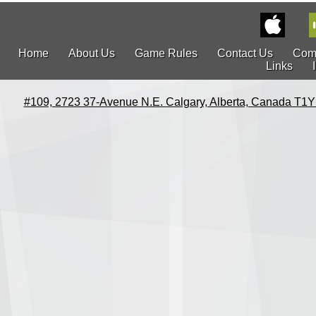
Home
About Us
Game Rules
Contact Us
Com
Links
#109, 2723 37-Avenue N.E. Calgary, Alberta, Canada T1