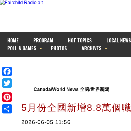
HOME
PROGRAM
HOT TOPICS
LOCAL NEWS
POLL & GAMES
PHOTOS
ARCHIVES
Facebook
Canada/World News 全國/世界新聞
Twitter
5月份全國新增8.8萬個
Pinterest
Share
2026-06-05 11:56