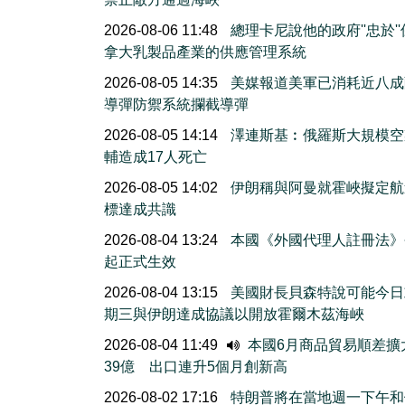
2026-08-06 11:48
總理卡尼說他的政府''忠於'
拿大乳製品產業的供應管理系統
2026-08-05 14:35
美媒報道美軍已消耗近八成
導彈防禦系統攔截導彈
2026-08-05 14:14
澤連斯基︰俄羅斯大規模空
輔造成17人死亡
2026-08-05 14:02
伊朗稱與阿曼就霍峽擬定航
標達成共識
2026-08-04 13:24
本國《外國代理人註冊法》
起正式生效
2026-08-04 13:15
美國財長貝森特說可能今日
期三與伊朗達成協議以開放霍爾木茲海峽
2026-08-04 11:49
本國6月商品貿易順差擴
39億 出口連升5個月創新高
2026-08-02 17:16
特朗普將在當地週一下午和