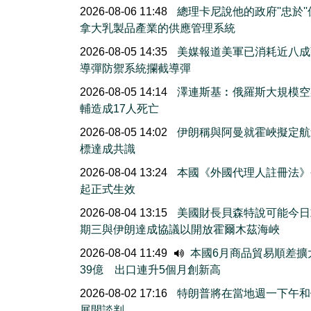
2026-08-06 11:48
總理卡尼說他的政府''忠於'
拿大乳製品產業的供應管理系統
2026-08-05 14:35
美媒報道美軍已消耗近八成
導彈防禦系統攔截導彈
2026-08-05 14:14
澤連斯基︰俄羅斯大規模空
輔造成17人死亡
2026-08-05 14:02
伊朗稱與阿曼就霍峽擬定航
標達成共識
2026-08-04 13:24
本國《外國代理人註冊法》
起正式生效
2026-08-04 13:15
美國財長貝森特說可能今日
期三與伊朗達成協議以開放霍爾木茲海峽
2026-08-04 11:49
本國6月商品貿易順差擴
39億 出口連升5個月創新高
2026-08-02 17:16
特朗普將在當地週一下午和
展開談判