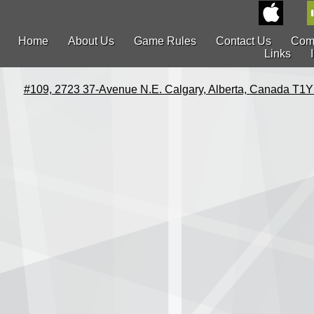
Home
About Us
Game Rules
Contact Us
Com
Links
#109, 2723 37-Avenue N.E. Calgary, Alberta, Canada T1