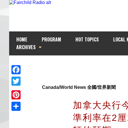
HOME
PROGRAM
HOT TOPICS
LOCAL 
ARCHIVES
Facebook
Canada/World News 全國/世界新聞
Twitter
加拿大央行
Pinterest
準利率在2厘
Share