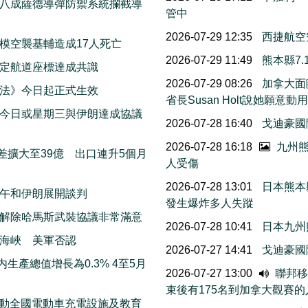
八成薩德導彈防禦系統攔截導
管中
2026-07-29 12:35
西捷航空
模空襲基輔造成17人死亡
2026-07-29 11:49
熊本縣7
擬定航道座標達成共識
2026-07-29 08:26
加拿大面
法》今日起正式生效
省長Susan Holt說她
今日或星期三與伊朗達成協議
2026-07-28 16:40
戈迪豪國
2026-07-28 16:18
九州熊
差擴大至39億 出口連升5個月
人受傷
2026-07-28 13:01
日本熊本
午和伊朗展開談判
發生爆炸多人失蹤
解除哈馬斯武裝協議非常滿意
2026-07-28 10:41
日本九州
海峽 美軍否認
2026-07-27 14:41
戈迪豪國
生產總值增長為0.3% 4至5月
2026-07-27 13:00
聯邦移民
束後有175名到加拿大觀賽
 推動全國電動車充電設施及教育