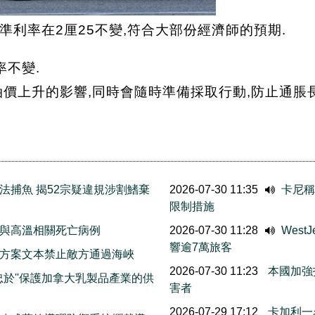
利率在2厘25不變,符合大部份經濟師的預期.
率不變.
價上升的影響,同時會隨時準備採取行動,防止通脹
法捕魚 揭52宗疑違規涉割鰭棄
2026-07-30 11:35
卡尼稱
限制措施
與高溫相關死亡病例
2026-07-30 11:28
Wes
響逾7萬旅客
方案文本禁止敵方通過海峽
2026-07-30 11:23
本國加強
忠於''保護加拿大乳製品產業的供
害者
2026-07-29 17:12
卡加利一