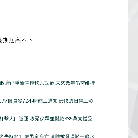
長期居高不下.
政府已重新掌控移民政策 未來數年仍需維持
tJet空服員發72小時罷工通知 最快週日停工影
打擊人口販運 收緊保釋並撥款335萬支援受
名失蹤的11歲男童身亡 遺體被發現於一條水