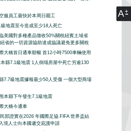
A
空服員工最快於本周日罷工
.1級地震至今造成至少18人死亡
臨美國對多種產品徵收50%關稅紐賓土域省
願意動用紐省的一切資源協助達成協議避免更多關稅
際大橋首日通車順暢 首12小時7500車輛使用
本縣7.1級地震 1人倒塌房屋中死亡另逾130
縣7.7級地震據報最少50人受傷 一個大型商場
熊本縣下午發生7.1級地震
際大橋今通車
部證實在2026 年國際足協 FIFA 世界盃結
的入境人士向本國遞交庇護申請