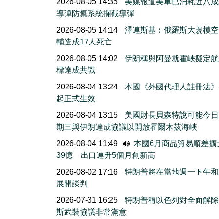
2026-08-05 14:35
美媒報道美軍已消耗近八成
導彈防禦系統攔截導彈
2026-08-05 14:14
澤連斯基︰俄羅斯大規模空
輔造成17人死亡
2026-08-05 14:02
伊朗稱與阿曼就霍峽擬定航
標達成共識
2026-08-04 13:24
本國《外國代理人註冊法》
起正式生效
2026-08-04 13:15
美國財長貝森特說可能今日
期三與伊朗達成協議以開放霍爾木茲海峽
2026-08-04 11:49
本國6月商品貿易順差擴
39億 出口連升5個月創新高
2026-08-02 17:16
特朗普將在當地週一下午和
展開談判
2026-07-31 16:25
特朗普稱以色列對全面解除
斯武裝協議非常滿意