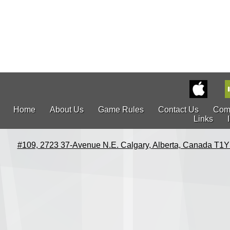
Home
About Us
Game Rules
Contact Us
Com
Links
#109, 2723 37-Avenue N.E. Calgary, Alberta, Canada T1