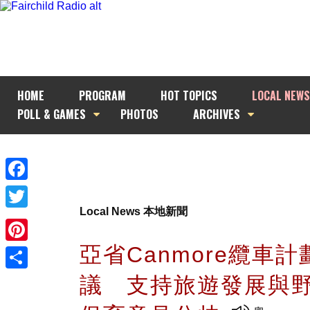
HOME
PROGRAM
HOT TOPICS
LOCAL NEWS
POLL & GAMES
PHOTOS
ARCHIVES
Facebook
Local News 本地新聞
Twitter
亞省Canmore纜車
Pinterest
議 支持旅遊發展與
Share