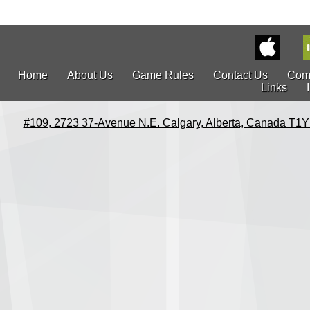
Home
About Us
Game Rules
Contact Us
Com
Links
#109, 2723 37-Avenue N.E. Calgary, Alberta, Canada T1