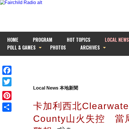
HOME
PROGRAM
HOT TOPICS
LOCAL NEWS
POLL & GAMES
PHOTOS
ARCHIVES
Facebook
Local News 本地新聞
Twitter
卡加利西北Clearwate
Pinterest
County山火失控 
Share