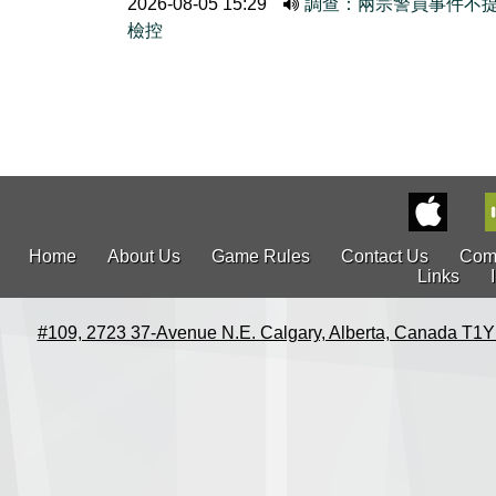
2026-08-05 15:29
調查：兩宗警員事件不
檢控
Home
About Us
Game Rules
Contact Us
Com
Links
#109, 2723 37-Avenue N.E. Calgary, Alberta, Canada T1