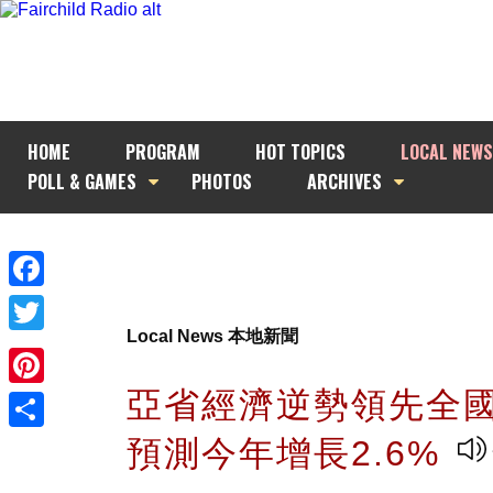
HOME
PROGRAM
HOT TOPICS
LOCAL NEWS
POLL & GAMES
PHOTOS
ARCHIVES
Facebook
Local News 本地新聞
Twitter
亞省經濟逆勢領先全國
Pinterest
預測今年增長2.6%
Share