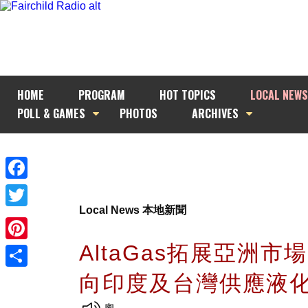
HOME
PROGRAM
HOT TOPICS
LOCAL NEWS
POLL & GAMES
PHOTOS
ARCHIVES
Facebook
Local News 本地新聞
Twitter
AltaGas拓展亞洲市
Pinterest
向印度及台灣供應液
Share