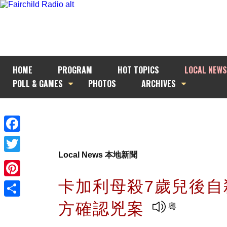
HOME
PROGRAM
HOT TOPICS
LOCAL NEWS
POLL & GAMES
PHOTOS
ARCHIVES
Facebook
Local News 本地新聞
Twitter
卡加利母殺7歲兒後自
Pinterest
方確認兇案
Share