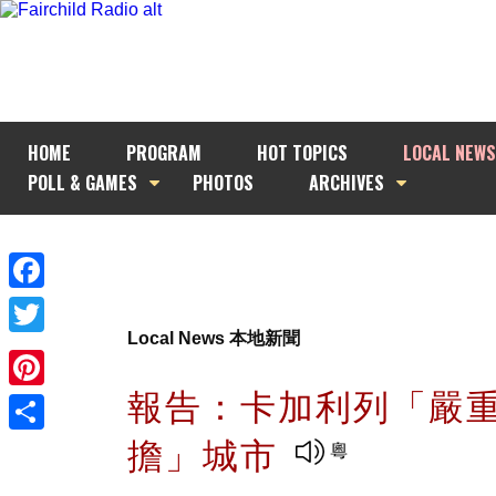
HOME
PROGRAM
HOT TOPICS
LOCAL NEWS
POLL & GAMES
PHOTOS
ARCHIVES
Facebook
Local News 本地新聞
Twitter
報告：卡加利列「嚴
Pinterest
擔」城市
Share