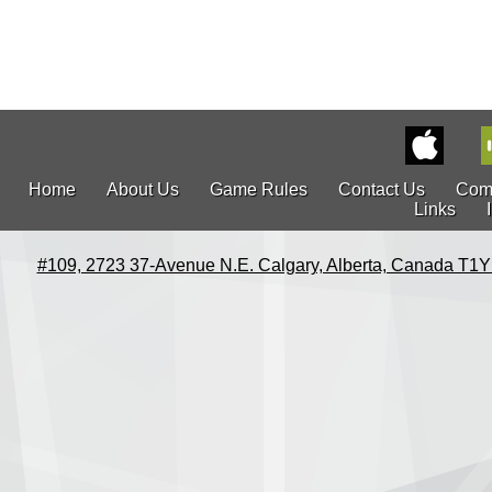
Home
About Us
Game Rules
Contact Us
Com
Links
#109, 2723 37-Avenue N.E. Calgary, Alberta, Canada T1