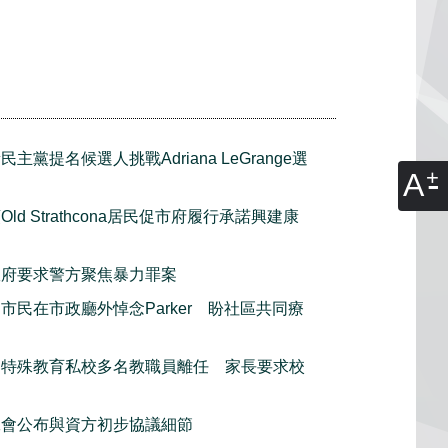
民主黨提名候選人挑戰Adriana LeGrange選
A
Old Strathcona居民促市府履行承諾興建康
政府要求警方聚焦暴力罪案
市民在市政廳外悼念Parker 盼社區共同療
利特殊教育私校多名教職員離任 家長要求校
工會公布與資方初步協議細節