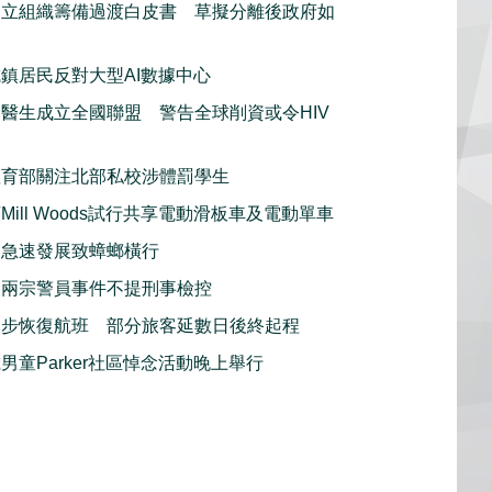
獨立組織籌備過渡白皮書 草擬分離後政府如
鎮居民反對大型AI數據中心
醫生成立全國聯盟 警告全球削資或令HIV
教育部關注北部私校涉體罰學生
Mill Woods試行共享電動滑板車及電動單車
利急速發展致蟑螂橫行
：兩宗警員事件不提刑事檢控
逐步恢復航班 部分旅客延數日後終起程
男童Parker社區悼念活動晚上舉行