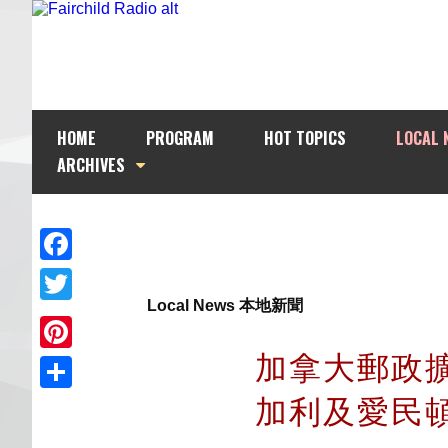
HOME
PROGRAM
HOT TOPICS
LOCAL 
ARCHIVES
Facebook
Local News 本地新聞
Twitter
加拿大郵政
Pinterest
加利及愛民頓
Share