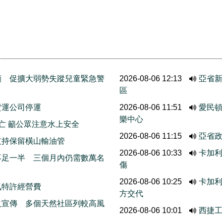
願 促擴大弱勢失蹤兒童緊急警
2026-08-06 12:13
亞省新
區
貨運公司停運
2026-08-06 11:51
愛民頓
樂中心
亡 籲公眾注意水上安全
2026-08-06 11:15
亞省
支持保留橫山輸油管
2026-08-06 10:33
卡加利
不足一半 三個月內仍需數萬名
傷
2026-08-06 10:25
卡加
氣特許經營費
方交代
火宣傳 多個天然社區列較高風
2026-08-06 10:01
西捷