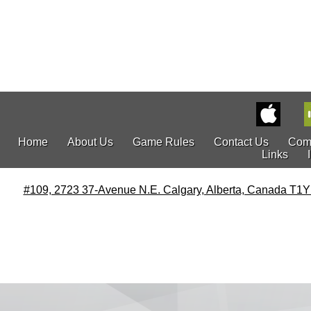
目
日會」
Pink Can Fig
Home
About Us
Game Rules
Contact Us
Com
Links
#109, 2723 37-Avenue N.E. Calgary, Alberta, Canada T1