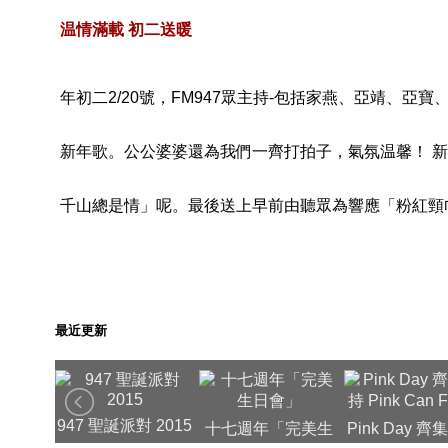
温情滿載 初二送暖
年初二2/20號，FM947眾主持-包括家燕、亞靖、亞
新年歌。公公婆婆還為我們一齊打拍子，氣氛温馨！ 
千山總是情」呢。最後送上早前由聽眾為響應「粉紅頸
最近更新
947 聖誕派對 2015
除夕新年特
十七週年「完美生
Pink Day 