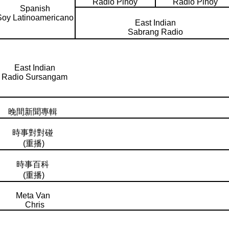
Radio Pinoy
Radio Pinoy
Spanish
Soy Latinoamericano
East Indian
Sabrang Radio
East Indian
Radio Sursangam
晚間新聞專輯
時事對對碰
(重播)
時事百科
(重播)
Meta Van
Chris