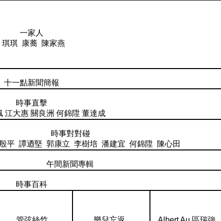
一家人
琪琪 康蕎 陳家燕
十一點新聞簡報
時事直擊
楓 江大惠 關良洲 何錦陞 董達成
時事對對碰
殷平 譚迺堅 郭康立 李樹培 潘建宜 何錦陞 陳心田
午間新聞專輯
時事百科
管弦絲竹
樂兒忘返
Albert Au 區瑞強