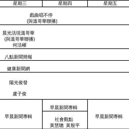
星期三
星期四
星期五
戲曲唱不停
(與溫哥華聯播)
晨光活現溫哥華
(與溫哥華聯播)
何活權
八點新聞簡報
健康新聞網
陽光俊發
盧子俊
早晨新聞專輯
早晨新聞專輯
早晨新聞專輯
社會觀點
黃慧聰 黃殷平