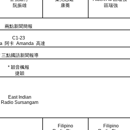
阮振雄
康蕎
區瑞強
兩點新聞簡報
C1-23
ta 阿卡 Amanda 高達
* 三點國語新聞報導
* 穎音楓報
捷穎
East Indian
Radio Sursangam
Filipino
Filipino