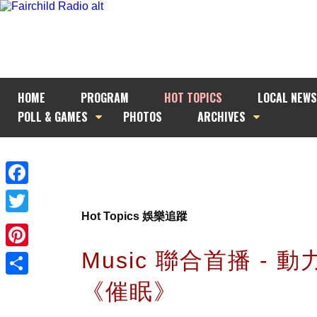
HOME
PROGRAM
HOT TOPICS
LOCAL NEWS
POLL & GAMES
PHOTOS
ARCHIVES
Facebook
Hot Topics 娛樂追蹤
Twitter
Music 聯合首播 - 
Pinterest
《催眠》
Share