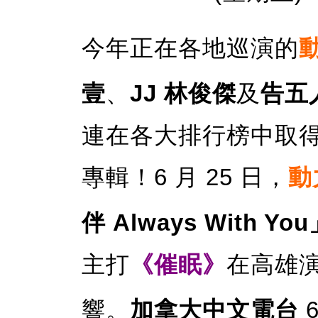
今年正在各地巡演的
壹
、
JJ 林俊傑
及
告五
連在各大排行榜中取
專輯！6 月 25 日，
動
伴 Always With Yo
主打
《催眠》
在高雄
響。
加拿大中文電台
6