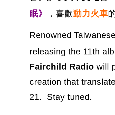
眠》
，喜歡
動力火車
Renowned Taiwanese
releasing the 11th a
Fairchild Radio
will 
creation that transla
21. Stay tuned.