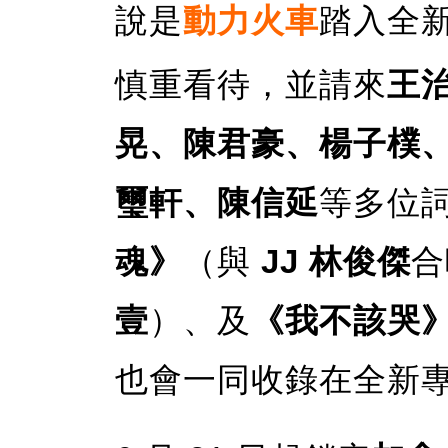
說是
動力火車
踏入全
慎重看待，並請來
王
晃、陳君豪、楊子樸
璽軒、陳信延
等多位
魂》
（與
JJ 林俊傑
合
壹
）、及
《我不該哭
也會一同收錄在全新