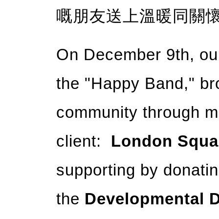
嘅朋友送上溫暖同關
On December 9th, ou
the "Happy Band," br
community through mu
client:
London Squar
supporting by donatin
the
Developmental D