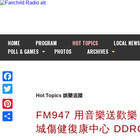
HOME
PROGRAM
HOT TOPICS
LOCAL NEWS
POLL & GAMES
PHOTOS
ARCHIVES
Facebook
Hot Topics 娛樂追蹤
Twitter
FM947 用音樂送歡樂
Pinterest
城傷健復康中心 DDR
Share