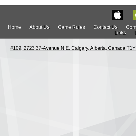
Home
About Us
Game Rules
Contact Us
Com
Links
#109, 2723 37-Avenue N.E. Calgary, Alberta, Canada T1