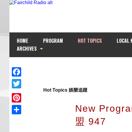
HOME
PROGRAM
HOT TOPICS
LOCAL 
ARCHIVES
Facebook
Hot Topics 娛樂追蹤
Twitter
New Prog
Pinterest
盟 947
Share