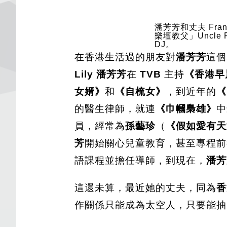
潘芳芳和丈夫 Fra
樂壇教父」Uncle
DJ。
在香港生活過的朋友對
潘芳芳
這個
Lily 潘芳芳
在
TVB
主持
《香港早
女婿》
和
《自梳女》
，到近年的
《
的醫生律師，就連
《巾幗梟雄》
中
員，經常為
孫藝珍
（
《假如愛有天
芳
開始關心兒童教育，甚至專程前
語課程並擔任導師，到現在，
潘芳
這還未算，最近她的丈夫，同為
香
作關係只能成為太空人，只要能抽