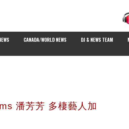
NEWS
CANADA/WORLD NEWS
DJ & NEWS TEAM
rams 潘芳芳 多棲藝人加