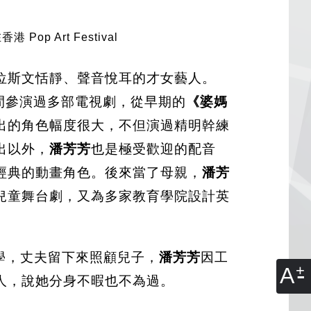
op Art Festival
位斯文恬靜、聲音悅耳的才女藝人。
間參演過多部電視劇，從早期的
《婆媽
出的角色幅度很大，不但演過精明幹練
出以外，
潘芳芳
也是極受歡迎的配音
經典的動畫角色。後來當了母親，
潘芳
兒童舞台劇，又為多家教育學院設計英
學，丈夫留下來照顧兒子，
潘芳芳
因工
A
人，說她分身不暇也不為過。