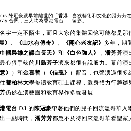
ncis 陳冠豪跟早前離世的「香港
喜歡藝術和文化的潘芳芳在香港 P
 Ray 合照，三人均為香港電台
留影。
名字一定不陌生，而且大家的集體回憶可能都是那
晨》
、
《山水有傳奇》
、
《開心老友記》
多年，期
巾幗梟雄之諜血長天》
和
《白色強人》
，
潘芳芳
演
最心狠手辣的
川島芳子
演來都很有說服力。幕前演
意》
）和
金喜善
（
《信義》
）配音，也聲演過很多
往
都柏林大學
修讀教育碩士課程，還身體力行籌辦
芳
仍然在演藝圈和教育界作多線發展。
港電台
DJ 的
陳冠豪
帶著他們的兒子回流溫哥華入
出一點時間，
潘芳芳
都急不及待回來溫哥華看望家