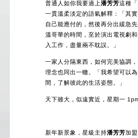
普通人如你我要過上
潘芳芳
這種「
一貫溫柔淡定的語氣解釋：「其實
自己能應付的，然後再分出緩急先
溫哥華的時間，至於演出電視劇和
入工作，盡量兩不耽誤。」
一家人分隔東西，如何完美協調，
理念也同出一轍。「我希望可以為
間，了解彼此的生活姿態。」
天下雖大，似遠實近，星期一 1pm 
新年新景象，星級主持
潘芳芳
加盟