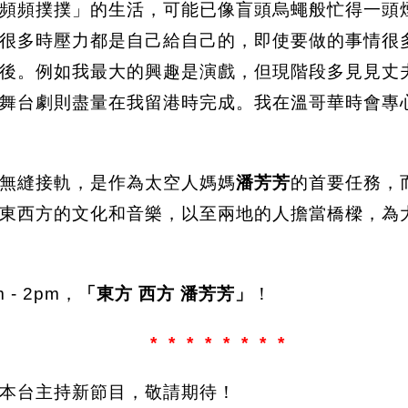
頻頻撲撲」的生活，可能已像盲頭烏蠅般忙得一頭
很多時壓力都是自己給自己的，即使要做的事情很
後。例如我最大的興趣是演戲，但現階段多見見丈
舞台劇則盡量在我留港時完成。我在溫哥華時會專
無縫接軌，是作為太空人媽媽
潘芳芳
的首要任務，
東西方的文化和音樂，以至兩地的人擔當橋樑，為
- 2pm，
「東方 西方 潘芳芳」
！
* * * * * * * *
本台主持新節目，敬請期待！